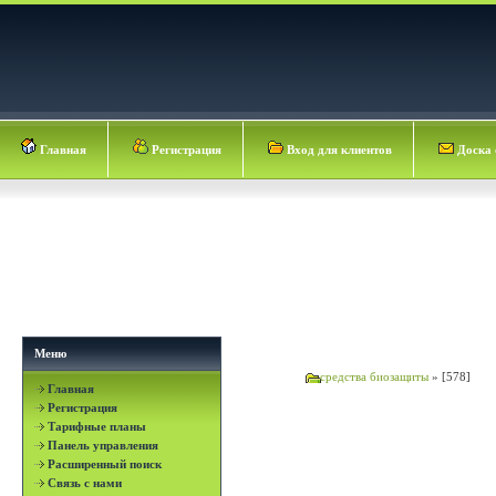
Главная
Регистрация
Вход для клиентов
Доска 
Меню
средства биозащиты
»
[578]
Главная
Регистрация
Тарифные планы
Панель управления
Расширенный поиск
Связь с нами