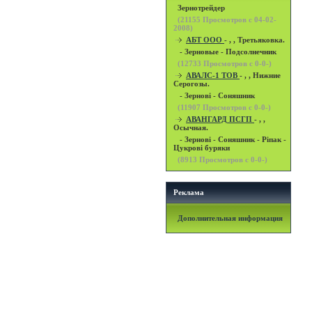
Зернотрейдер
(
21155
Просмотров с 04-02-
2008)
АБТ ООО
- , , Третьяковка.
- Зерновые - Подсолнечник
(
12733
Просмотров с 0-0-)
АВАЛС-1 ТОВ
- , , Нижние
Серогозы.
- Зернові - Соняшник
(
11907
Просмотров с 0-0-)
АВАНГАРД ПСГП
- , ,
Осычная.
- Зернові - Соняшник - Ріпак -
Цукрові буряки
(
8913
Просмотров с 0-0-)
Реклама
Дополнительная информация