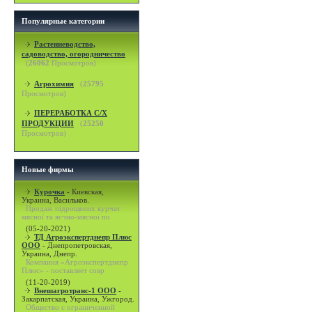
Популярные категории
Растениеводство,
садоводство, огородничество
(
26062
Просмотров)
Агрохимия
(
25795
Просмотров)
ПЕРЕРАБОТКА С/Х
ПРОДУКЦИИ
(
25250
Просмотров)
Новые фирмы
Курочка
-
Киевская,
Украина, Васильков.
Продаж підрощених курчат
мясної та яєчно-мясної по
(05-20-2021)
ТД Агроэкспертднепр Плюс
ООО
-
Днепропетровская,
Украина, Днепр.
Компания «Агроэкспертднепр
Плюс» - поставляет совр
(11-20-2019)
Внешагротранс-1 ООО
-
Закарпатская, Украина, Ужгород.
Общество с ограниченной