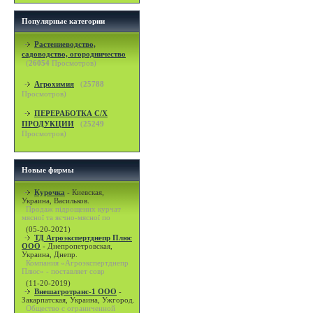
Популярные категории
Растениеводство,
садоводство, огородничество
(
26054
Просмотров)
Агрохимия
(
25788
Просмотров)
ПЕРЕРАБОТКА С/Х
ПРОДУКЦИИ
(
25249
Просмотров)
Новые фирмы
Курочка
-
Киевская,
Украина, Васильков.
Продаж підрощених курчат
мясної та яєчно-мясної по
(05-20-2021)
ТД Агроэкспертднепр Плюс
ООО
-
Днепропетровская,
Украина, Днепр.
Компания «Агроэкспертднепр
Плюс» - поставляет совр
(11-20-2019)
Внешагротранс-1 ООО
-
Закарпатская, Украина, Ужгород.
Общество с ограниченной