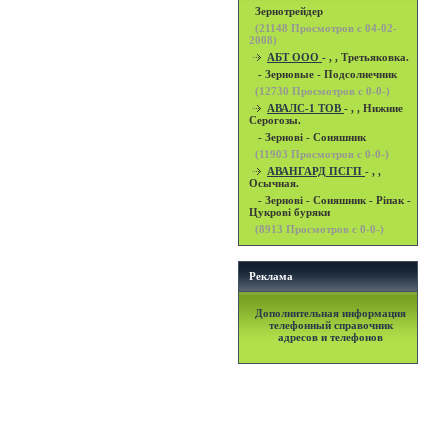
Зернотрейдер
(
21148
Просмотров с 04-02-
2008)
АБТ ООО
- , , Третьяковка.
- Зерновые - Подсолнечник
(
12730
Просмотров с 0-0-)
АВАЛС-1 ТОВ
- , , Нижние
Серогозы.
- Зернові - Соняшник
(
11903
Просмотров с 0-0-)
АВАНГАРД ПСГП
- , ,
Осычная.
- Зернові - Соняшник - Ріпак -
Цукрові буряки
(
8913
Просмотров с 0-0-)
Реклама
Дополнительная информация
телефонный справочник
адресов и телефонов