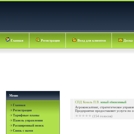
Главная
Регистрация
Вход для клиентов
Доска 
Меню
СПД Коваль П.В.
новый
обновленный
Главная
Агроконсалтинг, стратегическое управле
Регистрация
Предприятие предоставляет услуги по о
Тарифные планы
(154 голосов)
Панель управления
Расширенный поиск
Связь с нами