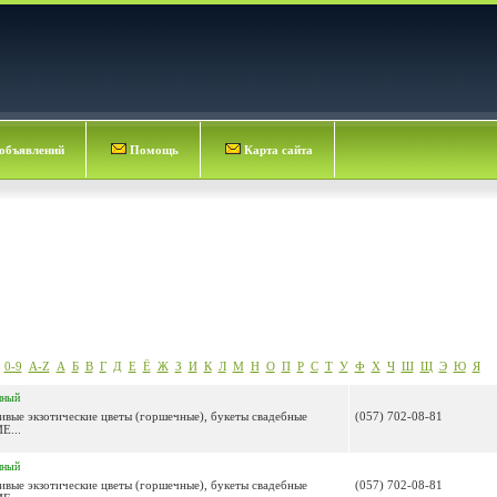
объявлений
Помощь
Карта сайта
0-9
A-Z
А
Б
В
Г
Д
Е
Ё
Ж
З
И
К
Л
М
Н
О
П
Р
С
Т
У
Ф
Х
Ч
Ш
Щ
Э
Ю
Я
нный
Живые экзотические цветы (горшечные), букеты свадебные
(057) 702-08-81
Е...
нный
Живые экзотические цветы (горшечные), букеты свадебные
(057) 702-08-81