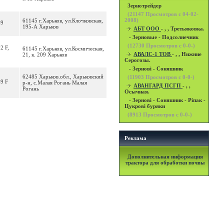
Зернотрейдер
(
21147
Просмотров с 04-02-
2008)
61145 г.Харьков, ул.Клочковская,
09
195-А Харьков
АБТ ООО
- , , Третьяковка.
- Зерновые - Подсолнечник
(
12730
Просмотров с 0-0-)
2 F,
61145 г.Харьков, ул.Космическая,
АВАЛС-1 ТОВ
- , , Нижние
21, к. 209 Харьков
Серогозы.
- Зернові - Соняшник
62485 Харьков.обл., Харьковский
(
11903
Просмотров с 0-0-)
39 F
р-н, с.Малая Рогань Малая
АВАНГАРД ПСГП
- , ,
Рогань
Осычная.
- Зернові - Соняшник - Ріпак -
Цукрові буряки
(
8913
Просмотров с 0-0-)
Реклама
Дополнительная информация
трактора для обработки почвы