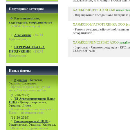
эксклюзивные, композиции НОВОГОДНИ
Популярные категории
ХАРЬКОВЗЕЛЕНСТРОЙ СКП
новый
обн
- Выращивание посадочного материала дл
Растениеводство,
садоводство, огородничество
ХАРЬКОВОБЛАГРОТЕХНИКА ООО фи
(
26054
Просмотров)
- Ремонт сельскохозяйственной техники 
ассортименте...
Агрохимия
(
25788
Просмотров)
ХАРЬКОВПЛЕМСЕРВИС АООО
новый
о
ПЕРЕРАБОТКА С/Х
- Зерновые - Спермопродукция - КРС
СЕММЕНТАЛЬ...
ПРОДУКЦИИ
(
25248
Просмотров)
Новые фирмы
Курочка
-
Киевская,
Украина, Васильков.
Продаж підрощених курчат
мясної та яєчно-мясної по
(05-20-2021)
ТД Агроэкспертднепр Плюс
ООО
-
Днепропетровская,
Украина, Днепр.
Компания «Агроэкспертднепр
Плюс» - поставляет совр
(11-20-2019)
Внешагротранс-1 ООО
-
Закарпатская, Украина, Ужгород.
Общество с ограниченной