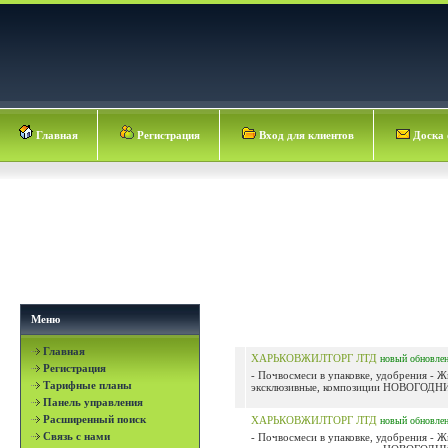
Главная
Регистрация
Вход для клиентов
Доска 
Меню
Главная
ХАРЬКОВЖИЛТОРГ ЛТД
новый
обновле
Регистрация
- Почвосмеси в упаковке, удобрения - 
Тарифные планы
эксклюзивные, композиции НОВОГОДНИ
Панель управления
Расширенный поиск
ХАРЬКОВЖИЛТОРГ ЛТД
новый
обновле
Связь с нами
- Почвосмеси в упаковке, удобрения - 