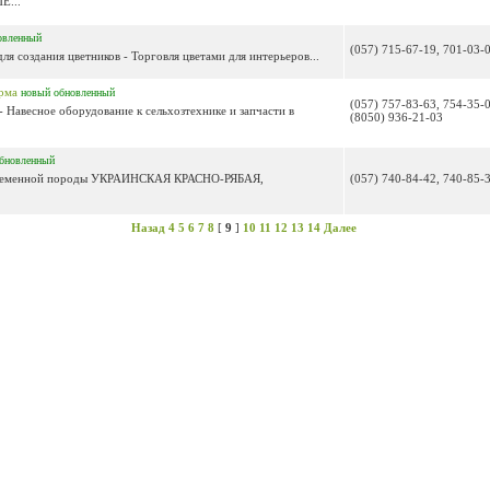
Е...
овленный
(057) 715-67-19, 701-03-
я создания цветников - Торговля цветами для интерьеров...
рма
новый
обновленный
(057) 757-83-63, 754-35-0
- Навесное оборудование к сельхозтехнике и запчасти в
(8050) 936-21-03
бновленный
 племенной породы УКРАИНСКАЯ КРАСНО-РЯБАЯ,
(057) 740-84-42, 740-85-
Назад
4
5
6
7
8
[
9
]
10
11
12
13
14
Далее