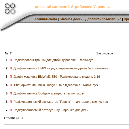
доска объявлений Агробизнес Украины
Главная сайта
|
Главная доски
|
Добавить объявление
|
Пр
№
Т
Заголовок
1
П
Радіокеровані іграшки для дітей і дорослих - RadioToys
2
П
Дрифт-машинка BMW на радіоуправлінні — драйв без обмежень
3
П
Дрифт машинка BMW M3 E30 - Радіокерована модель 1:16
4
П
Title: Дрифт-машинка Dodge 1:16 з підсвіткою - RadioToys
5
П
Дрифт-машинка Dodge – швидкість та контроль
6
П
Радіоуправляємий екскаватор "Горняк" — для захоплюючих ігор
7
П
Радіоуправляємий автобус City – іграшка для дітей
Страницы:
1