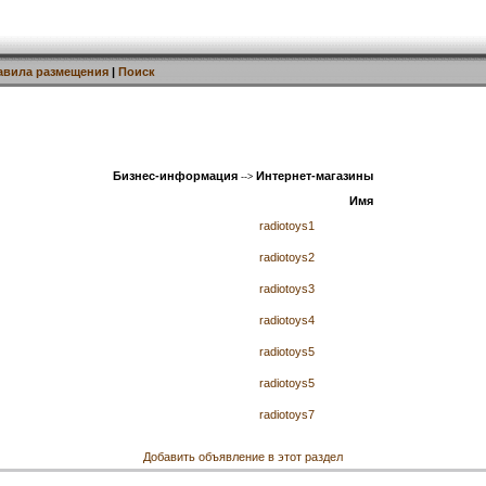
авила размещения
|
Поиск
Бизнес-информация
Интернет-магазины
-->
Имя
radiotoys1
radiotoys2
radiotoys3
radiotoys4
radiotoys5
radiotoys5
radiotoys7
Добавить объявление в этот раздел