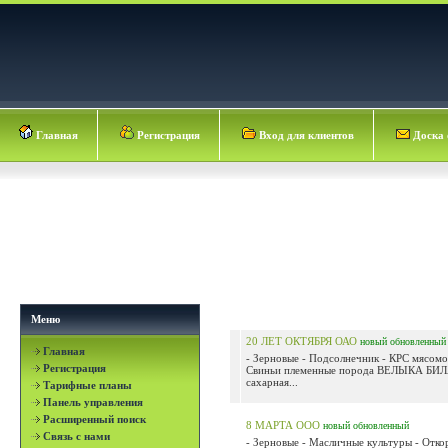
Главная
Регистрация
Вход для клиентов
Доска 
Меню
20 ЛЕТ ОКТЯБРЯ ОАО
новый
обновленный
Главная
- Зерновые - Подсолнечник - КРС мясомо
Регистрация
Свиньи племенные порода ВЕЛЫКА БИЛА
сахарная...
Тарифные планы
Панель управления
Расширенный поиск
8 МАРТА ООО
новый
обновленный
Связь с нами
- Зерновые - Масличные культуры - Отко