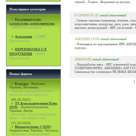
свиней - Телята - Кормовые культуры...
Популярные категории
9 СИЧНЯ ГП ДГ
новый
обновленный
Растениеводство,
- Семена элитные (пшеницы, ячменя, горо
садоводство, огородничество
подсолнечника, кукурузы, овса, ржи, люц
(
26070
Просмотров)
высоких репродукций - КРС молочный - С
Агрохимия
(
25800
АБЕРДИН СГПП
новый
обновленный
Просмотров)
- Племзавод по вирощуванню ВРХ АБ
породи...
ПЕРЕРАБОТКА С/Х
ПРОДУКЦИИ
(
25254
Просмотров)
АВАНГАРД
новый
обновленный
- Переработка мяса - КРС племенной по
ГОЛШТИНОФРИЗ, АБЕРДИНО-АНГУСС
Свиноводство племенное ВЕЛЫКА БИЛА.
Новые фирмы
[
Курочка
-
Киевская,
Украина, Васильков.
Продаж підрощених курчат
мясної та яєчно-мясної по
(05-20-2021)
ТД Агроэкспертднепр Плюс
ООО
-
Днепропетровская,
Украина, Днепр.
Компания «Агроэкспертднепр
Плюс» - поставляет совр
(11-20-2019)
Внешагротранс-1 ООО
-
Закарпатская, Украина, Ужгород.
Общество с ограниченной