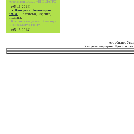
ответственностью «ВНЕШАГРО
(05-16-2018)
Панорама Полтавщины
ООО
-
Полтавская, Украина,
Полтава.
Компания выпускает областную
еженедельную газету,
(05-16-2018)
Агробизнес Укра
Все права защищены. При использо