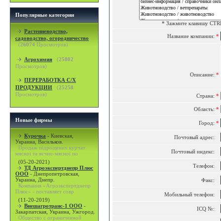
Популярные категории
* Зажмите клавишу CTRL
Растениеводство,
Название компании:
*
садоводство, огородничество
(
26074
Просмотров)
Агрохимия
(
25802
Просмотров)
Описание:
*
ПЕРЕРАБОТКА С/Х
ПРОДУКЦИИ
(
25258
Просмотров)
Страна:
*
Область:
*
Новые фирмы
Город:
*
Курочка
-
Киевская,
Почтовый адрес:
Украина, Васильков.
Продаж підрощених курчат
Почтовый индекс:
мясної та яєчно-мясної по
(05-20-2021)
Телефон:
ТД Агроэкспертднепр Плюс
ООО
-
Днепропетровская,
Украина, Днепр.
Факс:
Компания «Агроэкспертднепр
Плюс» - поставляет совр
Мобильный телефон:
(11-20-2019)
Внешагротранс-1 ООО
-
ICQ №:
Закарпатская, Украина, Ужгород.
Общество с ограниченной