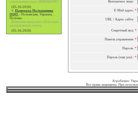
Контактное лицо:
ответственностью «ВНЕШАГРО
(05-16-2018)
E-Mail адрес:
*
Панорама Полтавщины
ООО
-
Полтавская, Украина,
Полтава.
URL / Адрес сайта:
Компания выпускает областную
еженедельную газету,
Секретный код:
*
(05-16-2018)
Панель управления:
*
Пароль:
*
Пароль (еще раз) :
*
Агробизнес Укра
Все права защищены. При использо