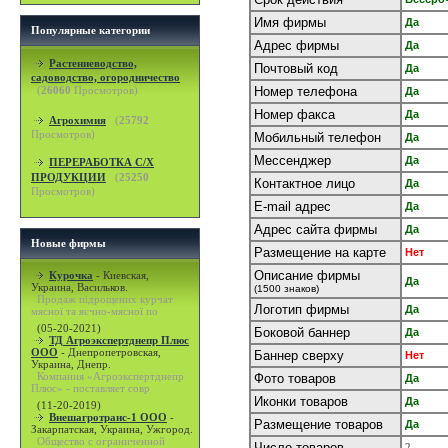
Имя фирмы
Да
Популярные категории
Адрес фирмы
Да
Растениеводство,
Почтовый код
Да
садоводство, огородничество
(
26060
Просмотров)
Номер телефона
Да
Номер факса
Да
Агрохимия
(
25792
Просмотров)
Мобильный телефон
Да
Мессенджер
Да
ПЕРЕРАБОТКА С/Х
ПРОДУКЦИИ
(
25250
Контактное лицо
Да
Просмотров)
E-mail адрес
Да
Адрес сайта фирмы
Да
Новые фирмы
Размещение на карте
Нет
Описание фирмы
Курочка
-
Киевская,
Да
Украина, Васильков.
(1500 знаков)
Продаж підрощених курчат
Логотип фирмы
Да
мясної та яєчно-мясної по
(05-20-2021)
Боковой баннер
Да
ТД Агроэкспертднепр Плюс
ООО
-
Днепропетровская,
Баннер сверху
Нет
Украина, Днепр.
Компания «Агроэкспертднепр
Фото товаров
Да
Плюс» - поставляет совр
Иконки товаров
Да
(11-20-2019)
Внешагротранс-1 ООО
-
Размещение товаров
Да
Закарпатская, Украина, Ужгород.
Общество с ограниченной
Число товаров
2