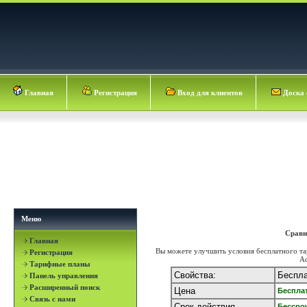
Главная
Регистрация
Вход для клиентов
Доска 
Меню
Сравн
Главная
Вы можете улучшить условия бесплатного тар
Регистрация
Ad
Тарифные планы
Свойства:
Беспла
Панель управления
Расширенный поиск
Цена
Беспла
Связь с нами
Срок действия
Бессро