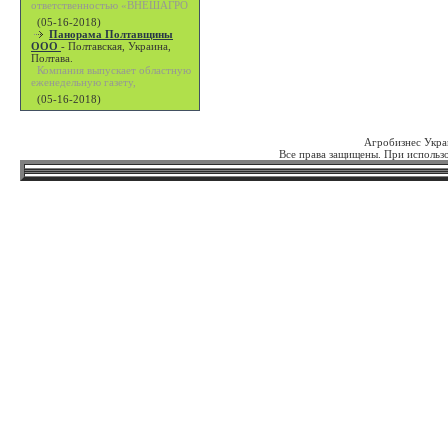
ответственностью «ВНЕШАГРО
(05-16-2018)
Панорама Полтавщины
ООО
-
Полтавская, Украина,
Полтава.
Компания выпускает областную
еженедельную газету,
(05-16-2018)
Агробизнес Укра
Все права защищены. При использо