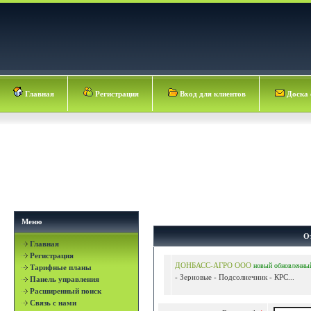
Главная
Регистрация
Вход для клиентов
Доска 
Меню
О
Главная
Регистрация
ДОНБАСС-АГРО ООО
новый
обновленны
Тарифные планы
- Зерновые - Подсолнечник - КРС...
Панель управления
Расширенный поиск
Связь с нами