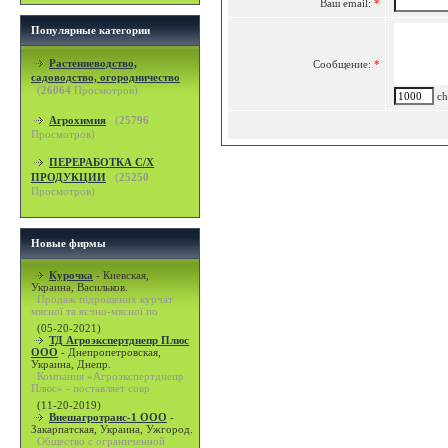
Ваш email:
*
Популярные категории
Растениеводство,
Сообщение:
*
садоводство, огородничество
(
26064
Просмотров)
cha
Агрохимия
(
25796
Просмотров)
ПЕРЕРАБОТКА С/Х
ПРОДУКЦИИ
(
25250
Просмотров)
Новые фирмы
Курочка
-
Киевская,
Украина, Васильков.
Продаж підрощених курчат
мясної та яєчно-мясної по
(05-20-2021)
ТД Агроэкспертднепр Плюс
ООО
-
Днепропетровская,
Украина, Днепр.
Компания «Агроэкспертднепр
Плюс» - поставляет совр
(11-20-2019)
Внешагротранс-1 ООО
-
Закарпатская, Украина, Ужгород.
Общество с ограниченной