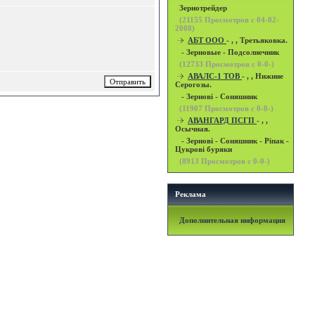
Зернотрейдер
(
21155
Просмотров с 04-02-
2008)
АБТ ООО
- , , Третьяковка.
- Зерновые - Подсолнечник
(
12733
Просмотров с 0-0-)
АВАЛС-1 ТОВ
- , , Нижние
Серогозы.
- Зернові - Соняшник
(
11907
Просмотров с 0-0-)
АВАНГАРД ПСГП
- , ,
Осычная.
- Зернові - Соняшник - Ріпак -
Цукрові буряки
(
8913
Просмотров с 0-0-)
Реклама
Дополнительная информация