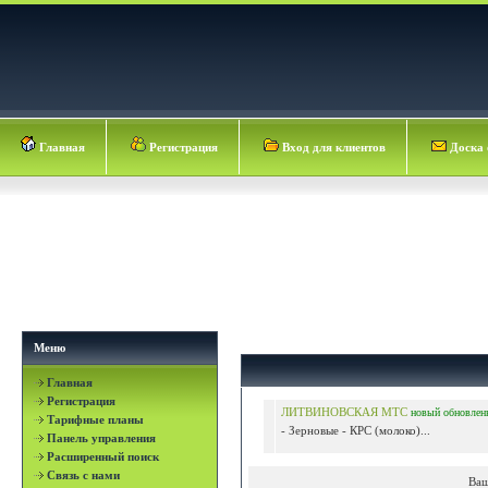
Главная
Регистрация
Вход для клиентов
Доска 
Меню
Главная
Регистрация
ЛИТВИНОВСКАЯ МТС
новый
обновлен
Тарифные планы
- Зерновые - КРС (молоко)...
Панель управления
Расширенный поиск
Связь с нами
Ваш