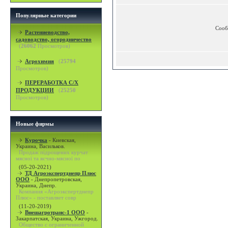
Популярные категории
Сооб
Растениеводство,
садоводство, огородничество
(
26062
Просмотров)
Агрохимия
(
25794
Просмотров)
ПЕРЕРАБОТКА С/Х
ПРОДУКЦИИ
(
25250
Просмотров)
Новые фирмы
Курочка
-
Киевская,
Украина, Васильков.
Продаж підрощених курчат
мясної та яєчно-мясної по
(05-20-2021)
ТД Агроэкспертднепр Плюс
ООО
-
Днепропетровская,
Украина, Днепр.
Компания «Агроэкспертднепр
Плюс» - поставляет совр
(11-20-2019)
Внешагротранс-1 ООО
-
Закарпатская, Украина, Ужгород.
Общество с ограниченной