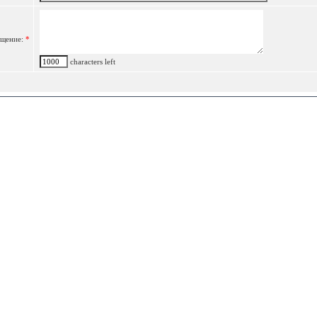
щение:
*
characters left