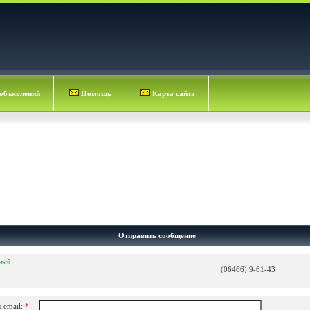
объявлений
Помощь
Карта сайта
Отправить сообщение
ный
(06466) 9-61-43
 email:
*