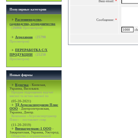
Ваш email:
*
Популярные категории
Растениеводство,
Сообщение:
*
садоводство, огородничество
(
26066
Просмотров)
cha
Агрохимия
(
25798
Просмотров)
ПЕРЕРАБОТКА С/Х
ПРОДУКЦИИ
(
25250
Просмотров)
Новые фирмы
Курочка
-
Киевская,
Украина, Васильков.
Продаж підрощених курчат
мясної та яєчно-мясної по
(05-20-2021)
ТД Агроэкспертднепр Плюс
ООО
-
Днепропетровская,
Украина, Днепр.
Компания «Агроэкспертднепр
Плюс» - поставляет совр
(11-20-2019)
Внешагротранс-1 ООО
-
Закарпатская, Украина, Ужгород.
Общество с ограниченной