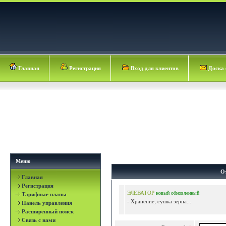
Главная
Регистрация
Вход для клиентов
Доска 
Меню
О
Главная
Регистрация
ЭЛЕВАТОР
новый
обновленный
Тарифные планы
- Хранение, сушка зерна...
Панель управления
Расширенный поиск
Связь с нами