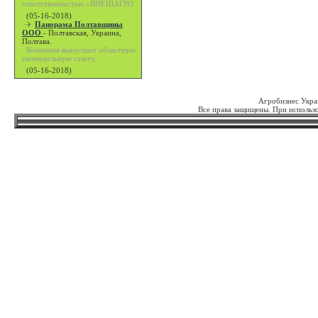
ответственностью «ВНЕШАГРО
(05-16-2018)
Панорама Полтавщины
ООО
-
Полтавская, Украина,
Полтава.
Компания выпускает областную
еженедельную газету,
(05-16-2018)
Агробизнес Укра
Все права защищены. При использо