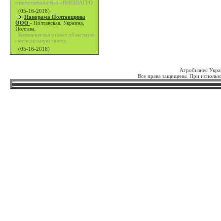
ответственностью «ВНЕШАГРО
(05-16-2018)
Панорама Полтавщины
ООО
-
Полтавская, Украина,
Полтава.
Компания выпускает областную
еженедельную газету,
(05-16-2018)
Агробизнес Укра
Все права защищены. При использо