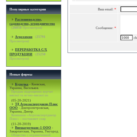
Популярные категории
Ваш email:
*
Растениеводство,
садоводство, огородничество
(
26058
Просмотров)
Сообщение:
*
Агрохимия
(
25791
cha
Просмотров)
ПЕРЕРАБОТКА С/Х
ПРОДУКЦИИ
(
25250
Просмотров)
Новые фирмы
Курочка
-
Киевская,
Украина, Васильков.
Продаж підрощених курчат
мясної та яєчно-мясної по
(05-20-2021)
ТД Агроэкспертднепр Плюс
ООО
-
Днепропетровская,
Украина, Днепр.
Компания «Агроэкспертднепр
Плюс» - поставляет совр
(11-20-2019)
Внешагротранс-1 ООО
-
Закарпатская, Украина, Ужгород.
Общество с ограниченной