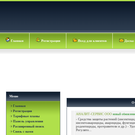
Главная
Регистрация
Вход для клиентов
Доска 
Меню
О
Главная
Регистрация
АНАЛИТ-СЕРВИС ООО
новый
обновлен
Тарифные планы
- Средства защиты растений (инсектици
Панель управления
инсектоакарициды, акарициды, фунгици
Расширенный поиск
родентициды, протравители и др.) - Удо
Регулято...
Связь с нами