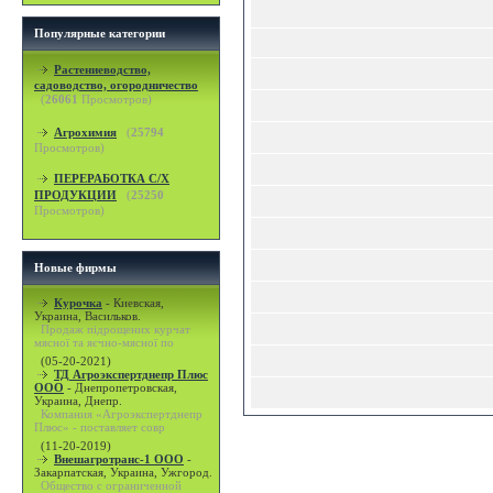
Популярные категории
Растениеводство,
садоводство, огородничество
(
26061
Просмотров)
Агрохимия
(
25794
Просмотров)
ПЕРЕРАБОТКА С/Х
ПРОДУКЦИИ
(
25250
Просмотров)
Новые фирмы
Курочка
-
Киевская,
Украина, Васильков.
Продаж підрощених курчат
мясної та яєчно-мясної по
(05-20-2021)
ТД Агроэкспертднепр Плюс
ООО
-
Днепропетровская,
Украина, Днепр.
Компания «Агроэкспертднепр
Плюс» - поставляет совр
(11-20-2019)
Внешагротранс-1 ООО
-
Закарпатская, Украина, Ужгород.
Общество с ограниченной