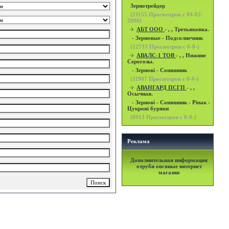
Зернотрейдер
(
21155
Просмотров с 04-02-
2008)
АБТ ООО
- , , Третьяковка.
- Зерновые - Подсолнечник
(
12733
Просмотров с 0-0-)
АВАЛС-1 ТОВ
- , , Нижние
Серогозы.
- Зернові - Соняшник
(
11907
Просмотров с 0-0-)
АВАНГАРД ПСГП
- , ,
Осычная.
- Зернові - Соняшник - Ріпак -
Цукрові буряки
(
8913
Просмотров с 0-0-)
Реклама
Дополнительная информация
отруби овсяные интернет
магазин