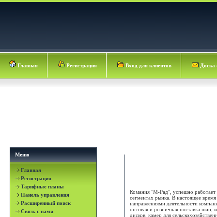
Главная
Регистрация
Вход для клиентов
Доска 
Меню
Главная
ООО "М-Рад"
Регистрация
Тарифные планы
Комания "М-Рад", успешно работает
Панель управления
сегментах рынка. В настоящее врем
Расширенный поиск
направлениями деятельности компани
оптовая и розничная поставка шин, 
Связь с нами
дисков, камер для сельскохозяйствен