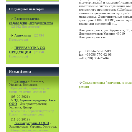
индустриальной и карьерной техник
изготовление систем сдваивания оте
Популярные категории
импортного производства (Швейцари
снижения давления на почву и работ
междурядье. Дополнительные передн
Растениеводство,
тракторов JOHN DEERE, аналог ори
садоводство, огородничество
краски для импортной и ...
(
26062
Просмотров)
Днепропетровск, ул. Ударников, 30, 
Днепропетровск
Украина
49019
Агрохимия
(
25794
Днепропетровская
Просмотров)
Attn: Тарабан Алексей Юрьевич
ПЕРЕРАБОТКА С/Х
ph:
+38056-770-62-09
ПРОДУКЦИИ
(
25250
fax:
+38056-770-62-08
Просмотров)
cell:
(098) 384-35-84
Просмотр карты / маршрута
Новые фирмы
Классификация
Курочка
-
Киевская,
Сельхозтехника / запчасти, компл
Украина, Васильков.
ремонт
Продаж підрощених курчат
мясної та яєчно-мясної по
(05-20-2021)
ТД Агроэкспертднепр Плюс
ООО
-
Днепропетровская,
Украина, Днепр.
Компания «Агроэкспертднепр
Плюс» - поставляет совр
(11-20-2019)
Внешагротранс-1 ООО
-
Закарпатская, Украина, Ужгород.
Общество с ограниченной