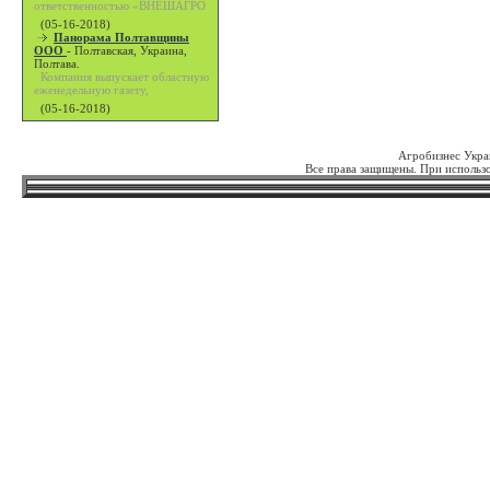
ответственностью «ВНЕШАГРО
(05-16-2018)
Панорама Полтавщины
ООО
-
Полтавская, Украина,
Полтава.
Компания выпускает областную
еженедельную газету,
(05-16-2018)
Агробизнес Укра
Все права защищены. При использо