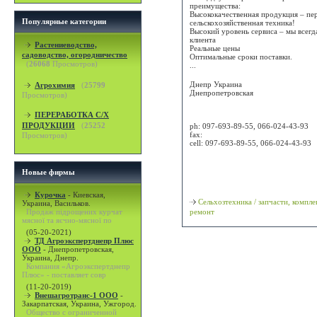
преимущества:
Высококачественная продукция – пе
Популярные категории
сельскохозяйственная техника!
Высокий уровень сервиса – мы всегд
клиента
Растениеводство,
Реальные цены
садоводство, огородничество
Оптимальные сроки поставки.
(
26068
Просмотров)
...
Днепр
Украина
Агрохимия
(
25799
Днепропетровская
Просмотров)
Attn: Виктор Григорьевич
ПЕРЕРАБОТКА С/Х
ПРОДУКЦИИ
(
25252
ph:
097-693-89-55, 066-024-43-93
fax:
Просмотров)
cell:
097-693-89-55, 066-024-43-93
Просмотр карты / маршрута
Новые фирмы
Классификация
Курочка
-
Киевская,
Сельхозтехника / запчасти, компл
Украина, Васильков.
Продаж підрощених курчат
ремонт
мясної та яєчно-мясної по
(05-20-2021)
ТД Агроэкспертднепр Плюс
ООО
-
Днепропетровская,
Украина, Днепр.
Компания «Агроэкспертднепр
Плюс» - поставляет совр
(11-20-2019)
Внешагротранс-1 ООО
-
Закарпатская, Украина, Ужгород.
Общество с ограниченной