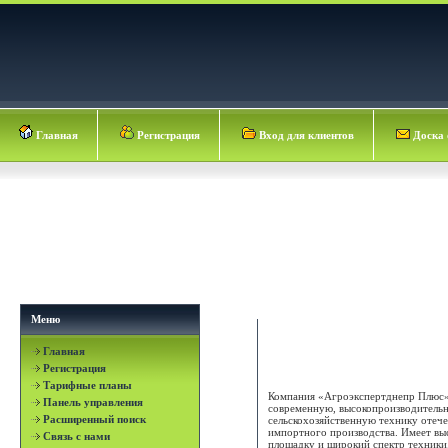
Главная
Регистрация
Вход для клиентов
Доска 
Меню
Главная
ТД Агроэкспертднепр Плю
Регистрация
Тарифные планы
Компания «Агроэкспертднепр Плюс» 
Панель управления
современную, высокопроизводитель
Расширенный поиск
сельскохозяйственную технику отече
импортного производства. Имеет в
Связь с нами
площадку и широкий спектр техники