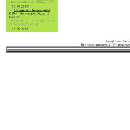
ответственностью «ВНЕШАГРО
(05-16-2018)
Панорама Полтавщины
ООО
-
Полтавская, Украина,
Полтава.
Компания выпускает областную
еженедельную газету,
(05-16-2018)
Агробизнес Укра
Все права защищены. При использо