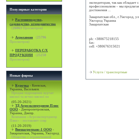
экспедиторам, так как обладает
профессионализм – мы предлагае
Популярные категории
достижения ...
Закарпатская обл., г.Ужгород, у
Растениеводство,
Ужгород
Украина
садоводство, огородничество
Закарпатская
(
26063
Просмотров)
Attn:
Агрохимия
(
25796
ph:
+380675218155
Просмотров)
fax:
cell:
+380676315021
ПЕРЕРАБОТКА С/Х
Просмотр карты / маршрута
ПРОДУКЦИИ
(
25250
Просмотров)
Классификация
Услуги / транспортные
Новые фирмы
Курочка
-
Киевская,
Украина, Васильков.
Продаж підрощених курчат
мясної та яєчно-мясної по
(05-20-2021)
ТД Агроэкспертднепр Плюс
ООО
-
Днепропетровская,
Украина, Днепр.
Компания «Агроэкспертднепр
Плюс» - поставляет совр
(11-20-2019)
Внешагротранс-1 ООО
-
Закарпатская, Украина, Ужгород.
Общество с ограниченной