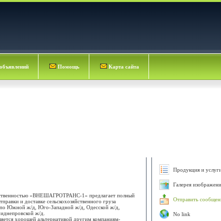
объявлений
Помощь
Карта сайта
Продукция и услуги
Галерея изображени
тственностью «ВНЕШАГРОТРАНС-1» предлагает полный
Отправить сообщен
тправки и доставке сельскохозяйственного груза
о Южной ж/д, Юго-Западной ж/д, Одесской ж/д,
риднепровской ж/д.
No link
тся хорошей альтернативой другим компаниям-