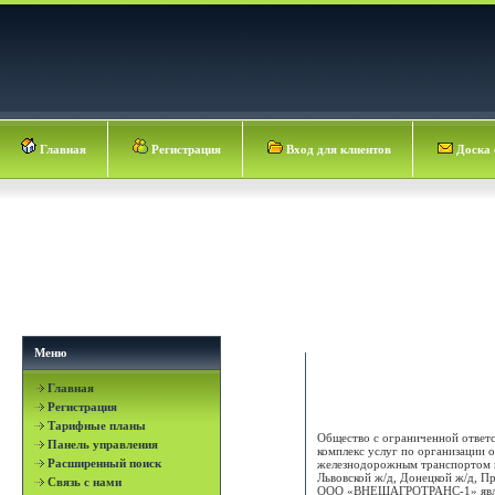
Главная
Регистрация
Вход для клиентов
Доска 
Меню
Главная
Внешагротранс-1 ООО
Регистрация
Тарифные планы
Общество с ограниченной отве
Панель управления
комплекс услуг по организации о
Расширенный поиск
железнодорожным транспортом п
Львовской ж/д, Донецкой ж/д, П
Связь с нами
ООО «ВНЕШАГРОТРАНС-1» являе