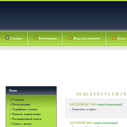
Главная
Регистрация
Вход для клиентов
Доска 
Меню
0-9
A-Z
А
Б
В
Г
Д
Е
Ё
Ж
З
И
Главная
Регистрация
БАГЛЕЙКОКС ОАО
новый
обновленный
Тарифные планы
- Аммония сульфат...
Панель управления
Расширенный поиск
БАГРИНІВСЬКЕ
новый
обновленный
Связь с нами