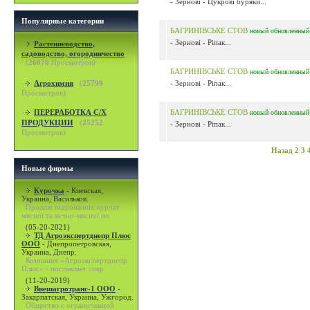
- Зернові - Цукрові буряки...
Популярные категории
БАГРИНІВСЬКЕ СТОВ
новый
обновленный
- Зернові - Ріпак...
Растениеводство,
садоводство, огородничество
(
26070
Просмотров)
БАГРИНІВСЬКЕ СТОВ
новый
обновленный
Агрохимия
(
25799
- Зернові - Ріпак...
Просмотров)
ПЕРЕРАБОТКА С/Х
БАГРИНІВСЬКЕ СТОВ
новый
обновленный
ПРОДУКЦИИ
(
25252
- Зернові - Ріпак...
Просмотров)
Назад
2
3
Новые фирмы
Курочка
-
Киевская,
Украина, Васильков.
Продаж підрощених курчат
мясної та яєчно-мясної по
(05-20-2021)
ТД Агроэкспертднепр Плюс
ООО
-
Днепропетровская,
Украина, Днепр.
Компания «Агроэкспертднепр
Плюс» - поставляет совр
(11-20-2019)
Внешагротранс-1 ООО
-
Закарпатская, Украина, Ужгород.
Общество с ограниченной