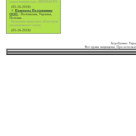
ответственностью «ВНЕШАГРО
(05-16-2018)
Панорама Полтавщины
ООО
-
Полтавская, Украина,
Полтава.
Компания выпускает областную
еженедельную газету,
(05-16-2018)
Агробизнес Укра
Все права защищены. При использо