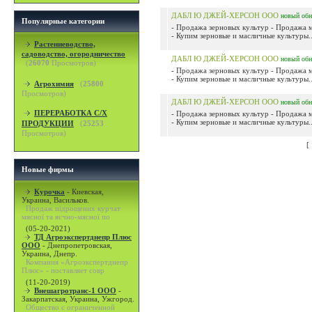
ДАБЛ Ю ДЖЕЙ-ХЕРСОН ООО
новый
обн
Популярные категории
- Продажа зерновых культур - Продажа 
- Купим зерновые и масличные культуры..
Растениеводство,
садоводство, огородничество
ДАБЛ Ю ДЖЕЙ-ХЕРСОН ООО
новый
обн
(
26070
Просмотров)
- Продажа зерновых культур - Продажа 
- Купим зерновые и масличные культуры..
Агрохимия
(
25800
Просмотров)
ДАБЛ Ю ДЖЕЙ-ХЕРСОН ООО
новый
обн
ПЕРЕРАБОТКА С/Х
- Продажа зерновых культур - Продажа 
- Купим зерновые и масличные культуры..
ПРОДУКЦИИ
(
25253
Просмотров)
[
Новые фирмы
Курочка
-
Киевская,
Украина, Васильков.
Продаж підрощених курчат
мясної та яєчно-мясної по
(05-20-2021)
ТД Агроэкспертднепр Плюс
ООО
-
Днепропетровская,
Украина, Днепр.
Компания «Агроэкспертднепр
Плюс» - поставляет совр
(11-20-2019)
Внешагротранс-1 ООО
-
Закарпатская, Украина, Ужгород.
Общество с ограниченной