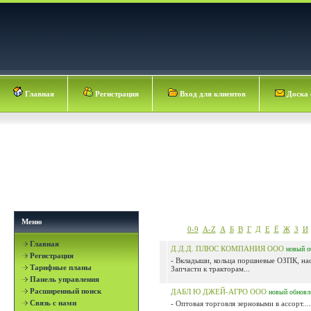
Главная
Регистрация
Вход для клиентов
Доска 
Меню
0-9
A-Z
А
Б
В
Г
Д
Е
Ё
Ж
З
И
Главная
Д.Д.Д. ПЛЮС КОМПАНИЯ ООО
новый
о
Регистрация
- Вкладыши, кольца поршневые ОЗПК, на
Тарифные планы
Запчасти к тракторам...
Панель управления
Расширенный поиск
ДАБЛ Ю ДЖЕЙ-АГРО ООО
новый
обновл
Связь с нами
- Оптовая торговля зерновыми в ассорт....