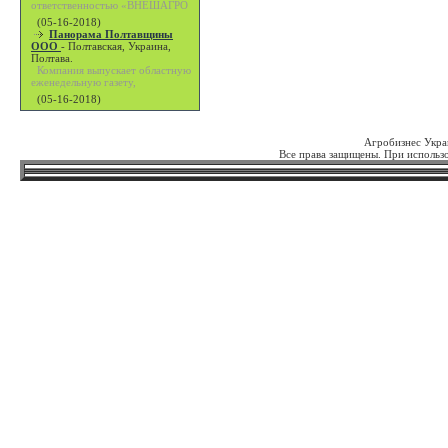
ответственностью «ВНЕШАГРО
(05-16-2018)
Панорама Полтавщины
ООО
-
Полтавская, Украина,
Полтава.
Компания выпускает областную
еженедельную газету,
(05-16-2018)
Агробизнес Укра
Все права защищены. При использо