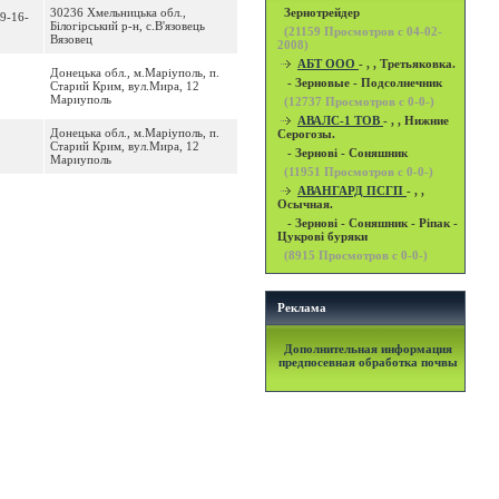
30236 Хмельницька обл.,
Зернотрейдер
 9-16-
Білогірський р-н, с.В'язовець
(
21159
Просмотров с 04-02-
Вязовец
2008)
АБТ ООО
- , , Третьяковка.
Донецька обл., м.Маріуполь, п.
- Зерновые - Подсолнечник
Старий Крим, вул.Мира, 12
Мариуполь
(
12737
Просмотров с 0-0-)
АВАЛС-1 ТОВ
- , , Нижние
Донецька обл., м.Маріуполь, п.
Серогозы.
Старий Крим, вул.Мира, 12
- Зернові - Соняшник
Мариуполь
(
11951
Просмотров с 0-0-)
АВАНГАРД ПСГП
- , ,
Осычная.
- Зернові - Соняшник - Ріпак -
Цукрові буряки
(
8915
Просмотров с 0-0-)
Реклама
Дополнительная информация
предпосевная обработка почвы