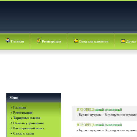
Главная
Регистрация
Вход для клиентов
Доска 
Меню
Главная
В'ЯЗОВЕЦЬ
новый
обновленный
Регистрация
- Буряки цукрові - Вирощування зернових
Тарифные планы
Панель управления
В'ЯЗОВЕЦЬ
новый
обновленный
Расширенный поиск
- Буряки цукрові - Вирощування зернових
Связь с нами