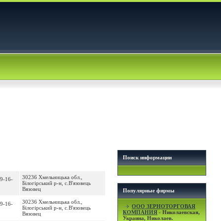
Поиск информации
30236 Хмельницька обл.,
 9-16-
Білогірський р-н, с.В'язовець
Вязовец
Популярные фирмы
30236 Хмельницька обл.,
 9-16-
OOO ЗЕРНОТОРГОВАЯ
Білогірський р-н, с.В'язовець
КОМПАНИЯ
- Николаевская,
Вязовец
Украина, Николаев.