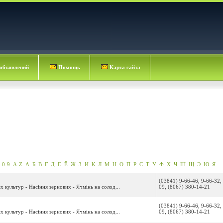
объявлений
Помощь
Карта сайта
0-9
A-Z
А
Б
В
Г
Д
Е
Ё
Ж
З
И
К
Л
М
Н
О
П
Р
С
Т
У
Ф
Х
Ч
Ш
Щ
Э
Ю
Я
(03841) 9-66-46, 9-66-32,
 культур - Насіння зернових - Ячмінь на солод...
09, (8067) 380-14-21
(03841) 9-66-46, 9-66-32,
 культур - Насіння зернових - Ячмінь на солод...
09, (8067) 380-14-21