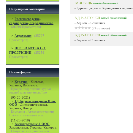
В'ЯЗОВЕЦЬ
новый
обновленный
- Буряки цукрові - Вирощування зернових
Популярные категории
В.Д.Р.-АГРО ЧСП
новый
обновленный
Растениеводство,
садоводство, огородничество
- Зернові - Соняшник...
(
26066
Просмотров)
(74 голосов)
В.Д.Р.-АГРО ЧСП
новый
обновленный
Агрохимия
(
25797
Просмотров)
- Зернові - Соняшник...
ПЕРЕРАБОТКА С/Х
ПРОДУКЦИИ
(
25250
Просмотров)
Новые фирмы
Курочка
-
Киевская,
Украина, Васильков.
Продаж підрощених курчат
мясної та яєчно-мясної по
(05-20-2021)
ТД Агроэкспертднепр Плюс
ООО
-
Днепропетровская,
Украина, Днепр.
Компания «Агроэкспертднепр
Плюс» - поставляет совр
(11-20-2019)
Внешагротранс-1 ООО
-
Закарпатская, Украина, Ужгород.
Общество с ограниченной