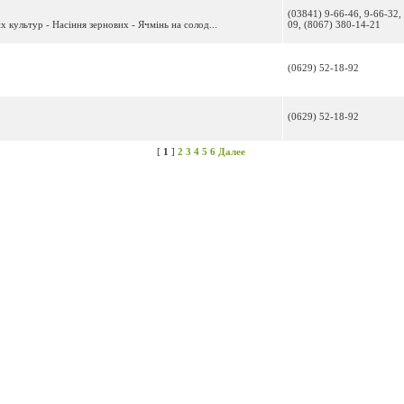
(03841) 9-66-46, 9-66-32,
 культур - Насіння зернових - Ячмінь на солод...
09, (8067) 380-14-21
(0629) 52-18-92
(0629) 52-18-92
[
1
]
2
3
4
5
6
Далее