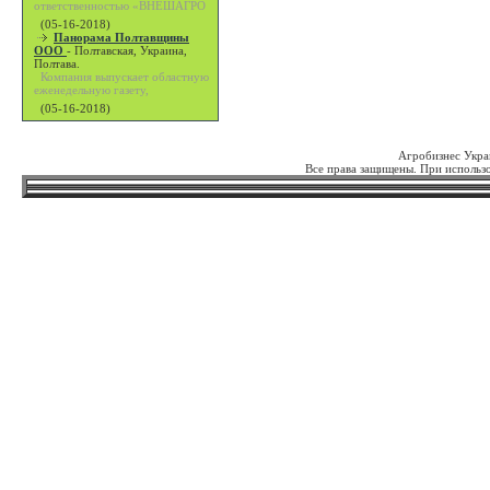
ответственностью «ВНЕШАГРО
(05-16-2018)
Панорама Полтавщины
ООО
-
Полтавская, Украина,
Полтава.
Компания выпускает областную
еженедельную газету,
(05-16-2018)
Агробизнес Укра
Все права защищены. При использо