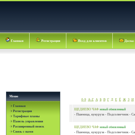
Главная
Регистрация
Вход для клиентов
Доска 
Меню
0-9
A-Z
А
Б
В
Г
Д
Е
Ё
Ж
З
И
Главная
ЩЕДИЕВО ЧАФ
новый
обновленный
Регистрация
- Пшеница, кукуруза - Подсолнечник - Сах
Тарифные планы
Панель управления
Расширенный поиск
ЩЕДИЕВО ЧАФ
новый
обновленный
Связь с нами
- Пшеница, кукуруза - Подсолнечник - Сах