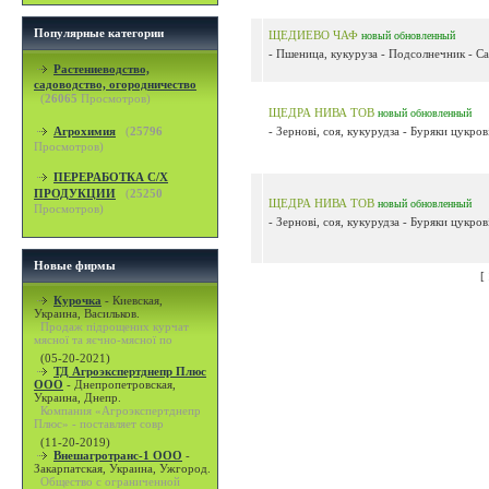
Популярные категории
ЩЕДИЕВО ЧАФ
новый
обновленный
- Пшеница, кукуруза - Подсолнечник - Сах
Растениеводство,
садоводство, огородничество
(
26065
Просмотров)
ЩЕДРА НИВА ТОВ
новый
обновленный
Агрохимия
(
25796
- Зернові, соя, кукурудза - Буряки цукров
Просмотров)
ПЕРЕРАБОТКА С/Х
ПРОДУКЦИИ
(
25250
ЩЕДРА НИВА ТОВ
новый
обновленный
Просмотров)
- Зернові, соя, кукурудза - Буряки цукров
Новые фирмы
[
Курочка
-
Киевская,
Украина, Васильков.
Продаж підрощених курчат
мясної та яєчно-мясної по
(05-20-2021)
ТД Агроэкспертднепр Плюс
ООО
-
Днепропетровская,
Украина, Днепр.
Компания «Агроэкспертднепр
Плюс» - поставляет совр
(11-20-2019)
Внешагротранс-1 ООО
-
Закарпатская, Украина, Ужгород.
Общество с ограниченной