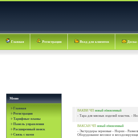
Главная
Регистрация
Вход для клиентов
Доска 
Меню
Главная
ВАКВИ ЧП
новый
обновленный
Регистрация
- Тара для мясных изделий пластик. - Но
Тарифные планы
Панель управления
ВАКСАН ЧП
новый
обновленный
Расширенный поиск
- Экструдеры зерновые - Нории - Разме
Связь с нами
Оборудование весовое и весодозирующее