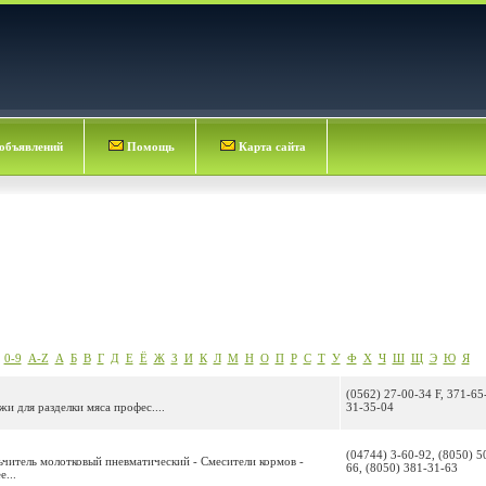
объявлений
Помощь
Карта сайта
0-9
A-Z
А
Б
В
Г
Д
Е
Ё
Ж
З
И
К
Л
М
Н
О
П
Р
С
Т
У
Ф
Х
Ч
Ш
Щ
Э
Ю
Я
(0562) 27-00-34 F, 371-65
жи для разделки мяса профес....
31-35-04
(04744) 3-60-92, (8050) 5
льчитель молотковый пневматический - Смесители кормов -
66, (8050) 381-31-63
...