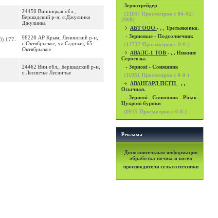
Зернотрейдер
24450 Винницкая обл.,
(
21167
Просмотров с 04-02-
Бершадский р-н, с.Джулинка
2008)
Джулинка
АБТ ООО
- , , Третьяковка.
- Зерновые - Подсолнечник
98228 АР Крым, Ленинский р-н,
0) 177-
с.Октябрьское, ул.Садовая, 65
(
12737
Просмотров с 0-0-)
Октябрьское
АВАЛС-1 ТОВ
- , , Нижние
Серогозы.
24462 Вин.обл., Бершадский р-н,
- Зернові - Соняшник
с.Лесничье Лесничье
(
11951
Просмотров с 0-0-)
АВАНГАРД ПСГП
- , ,
Осычная.
- Зернові - Соняшник - Ріпак -
Цукрові буряки
(
8915
Просмотров с 0-0-)
Реклама
Дополнительная информация
обработка почвы и посев
производители сельхозтехники