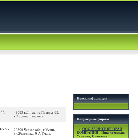
Поиск информации
-37,
49083 г.Дн-ск, пр.Правды, 65,
к.2 Днепропетровск
Популярные фирмы
OOO ЗЕРНОТОРГОВАЯ
02-22-
20300 Черкас.обл., г.Умань,
КОМПАНИЯ
- Николаевская,
ул.Железняка, 6-А Умань
Украина, Николаев.