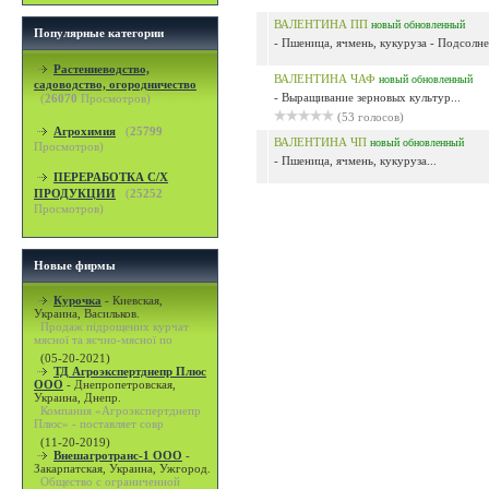
ВАЛЕНТИНА ПП
новый
обновленный
Популярные категории
- Пшеница, ячмень, кукуруза - Подсолнеч
Растениеводство,
ВАЛЕНТИНА ЧАФ
новый
обновленный
садоводство, огородничество
- Выращивание зерновых культур...
(
26070
Просмотров)
(53 голосов)
Агрохимия
(
25799
ВАЛЕНТИНА ЧП
новый
обновленный
Просмотров)
- Пшеница, ячмень, кукуруза...
ПЕРЕРАБОТКА С/Х
ПРОДУКЦИИ
(
25252
Просмотров)
Новые фирмы
Курочка
-
Киевская,
Украина, Васильков.
Продаж підрощених курчат
мясної та яєчно-мясної по
(05-20-2021)
ТД Агроэкспертднепр Плюс
ООО
-
Днепропетровская,
Украина, Днепр.
Компания «Агроэкспертднепр
Плюс» - поставляет совр
(11-20-2019)
Внешагротранс-1 ООО
-
Закарпатская, Украина, Ужгород.
Общество с ограниченной