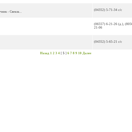
(04352) 5-71-34 с/с
ник - Свекла...
(06557) 6-21-26 (д.), (805
21-06
(04352) 5-65-21 с/с
Назад
1
2
3
4
[
5
]
6
7
8
9
10
Далее