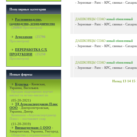
- Зерновые - Рапс - КРС, свиньи - Сахарна
Популярные категории
ДАШКОВЦЫ СОАО
Растениеводство,
новый
обновленный
садоводство, огородничество
- Зерновые - Рапс - КРС, свиньи - Сахарна
(
26064
Просмотров)
Агрохимия
(
25796
ДАШКОВЦЫ СОАО
Просмотров)
новый
обновленный
- Зерновые - Рапс - КРС, свиньи - Сахарна
ПЕРЕРАБОТКА С/Х
ПРОДУКЦИИ
(
25250
Просмотров)
ДАШКОВЦЫ СОАО
новый
обновленный
- Зерновые - Рапс - КРС, свиньи - Сахарна
Новые фирмы
Назад
13
14
15
Курочка
-
Киевская,
Украина, Васильков.
Продаж підрощених курчат
мясної та яєчно-мясної по
(05-20-2021)
ТД Агроэкспертднепр Плюс
ООО
-
Днепропетровская,
Украина, Днепр.
Компания «Агроэкспертднепр
Плюс» - поставляет совр
(11-20-2019)
Внешагротранс-1 ООО
-
Закарпатская, Украина, Ужгород.
Общество с ограниченной