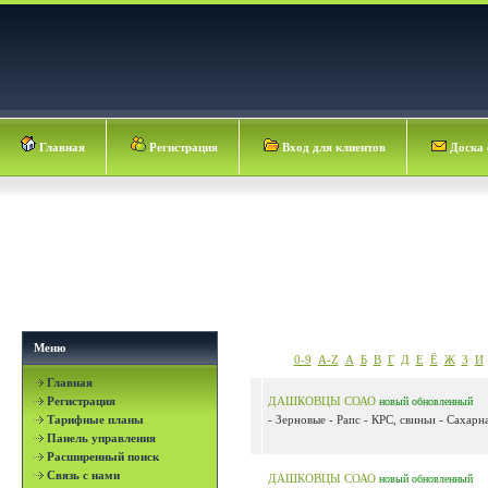
Главная
Регистрация
Вход для клиентов
Доска 
Меню
0-9
A-Z
А
Б
В
Г
Д
Е
Ё
Ж
З
И
Главная
Регистрация
ДАШКОВЦЫ СОАО
новый
обновленный
Тарифные планы
- Зерновые - Рапс - КРС, свиньи - Сахарна
Панель управления
Расширенный поиск
Связь с нами
ДАШКОВЦЫ СОАО
новый
обновленный