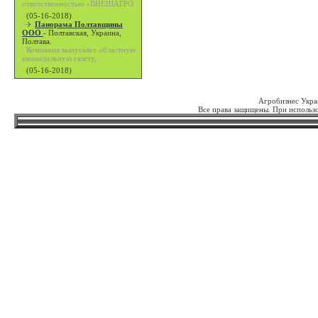
ответственностью «ВНЕШАГРО
(05-16-2018)
Панорама Полтавщины
ООО
-
Полтавская, Украина,
Полтава.
Компания выпускает областную
еженедельную газету,
(05-16-2018)
Агробизнес Укра
Все права защищены. При использо