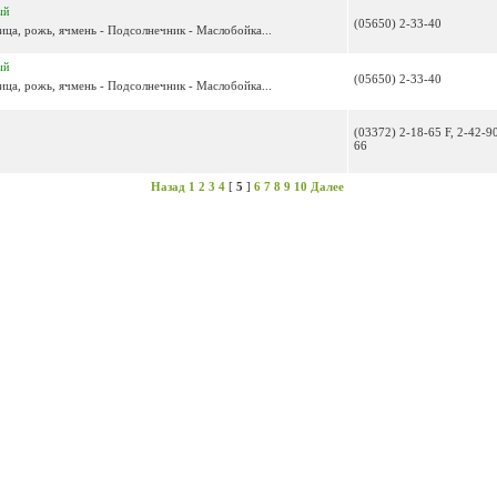
ый
(05650) 2-33-40
ица, рожь, ячмень - Подсолнечник - Маслобойка...
ый
(05650) 2-33-40
ица, рожь, ячмень - Подсолнечник - Маслобойка...
(03372) 2-18-65 F, 2-42-90
66
Назад
1
2
3
4
[
5
]
6
7
8
9
10
Далее