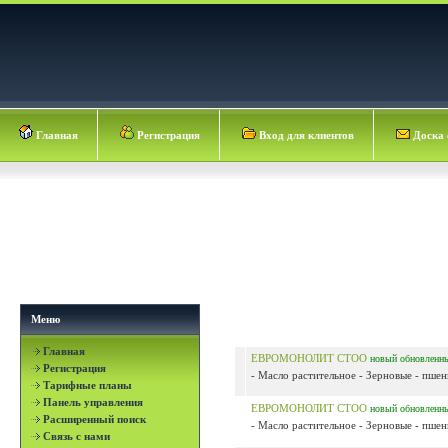
Главная
Регистрация
Вход для клиентов
Доска 
Меню
Главная
ЕВРОМОНОЛИТ СТОО
новый
обновленн
Регистрация
- Масло растительное - Зерновые - пшен
Тарифные планы
Панель управления
ЕВРОМОНОЛИТ СТОО
новый
обновленн
Расширенный поиск
- Масло растительное - Зерновые - пшен
Связь с нами