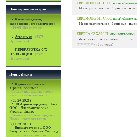
ЕВРОМОНОЛИТ СТОО
новый
обновленн
- Масло растительное - Зерновые - пшен
Популярные категории
ЕВРОМОНОЛИТ СТОО
новый
обновленн
Растениеводство,
садоводство, огородничество
- Масло растительное - Зерновые - пшен
(
26061
Просмотров)
ЕВРОПА-САХАР ЧП
новый
обновленный
Агрохимия
(
25794
- Жом неотжатый и отжатый - Патока...
Просмотров)
(73 голосов)
ПЕРЕРАБОТКА С/Х
ПРОДУКЦИИ
(
25250
Просмотров)
Новые фирмы
Курочка
-
Киевская,
Украина, Васильков.
Продаж підрощених курчат
мясної та яєчно-мясної по
(05-20-2021)
ТД Агроэкспертднепр Плюс
ООО
-
Днепропетровская,
Украина, Днепр.
Компания «Агроэкспертднепр
Плюс» - поставляет совр
(11-20-2019)
Внешагротранс-1 ООО
-
Закарпатская, Украина, Ужгород.
Общество с ограниченной