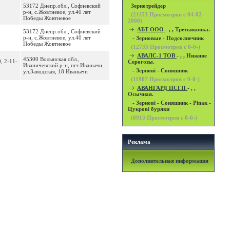
53172 Днепр.обл., Софиевский
Зернотрейдер
р-н, с.Жовтневое, ул.40 лет
(
21153
Просмотров с 04-02-
Победы Жовтневое
2008)
АБТ ООО
- , , Третьяковка.
53172 Днепр.обл., Софиевский
р-н, с.Жовтневое, ул.40 лет
- Зерновые - Подсолнечник
Победы Жовтневое
(
12733
Просмотров с 0-0-)
АВАЛС-1 ТОВ
- , , Нижние
45300 Волынская обл.,
, 2-11-
Серогозы.
Иваничевский р-н, пгт.Иванычи,
- Зернові - Соняшник
ул.Заводская, 18 Иванычи
(
11907
Просмотров с 0-0-)
АВАНГАРД ПСГП
- , ,
Осычная.
- Зернові - Соняшник - Ріпак -
Цукрові буряки
(
8913
Просмотров с 0-0-)
Реклама
Дополнительная информация