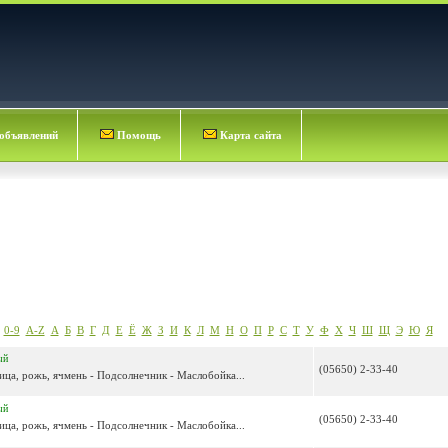
объявлений
Помощь
Карта сайта
0-9
A-Z
А
Б
В
Г
Д
Е
Ё
Ж
З
И
К
Л
М
Н
О
П
Р
С
Т
У
Ф
Х
Ч
Ш
Щ
Э
Ю
Я
ый
(05650) 2-33-40
ица, рожь, ячмень - Подсолнечник - Маслобойка...
ый
(05650) 2-33-40
ица, рожь, ячмень - Подсолнечник - Маслобойка...