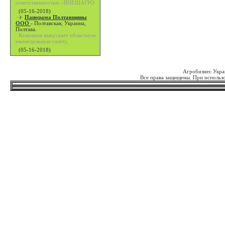
ответственностью «ВНЕШАГРО
(05-16-2018)
Панорама Полтавщины
ООО
-
Полтавская, Украина,
Полтава.
Компания выпускает областную
еженедельную газету,
(05-16-2018)
Агробизнес Укра
Все права защищены. При использо