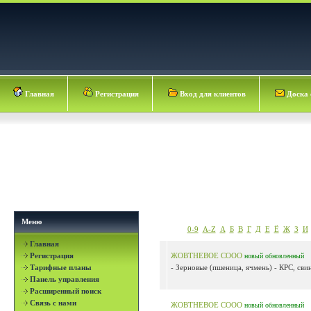
Главная
Регистрация
Вход для клиентов
Доска 
Меню
0-9
A-Z
А
Б
В
Г
Д
Е
Ё
Ж
З
И
Главная
Регистрация
ЖОВТНЕВОЕ СООО
новый
обновленный
Тарифные планы
- Зерновые (пшеница, ячмень) - КРС, свин
Панель управления
Расширенный поиск
Связь с нами
ЖОВТНЕВОЕ СООО
новый
обновленный