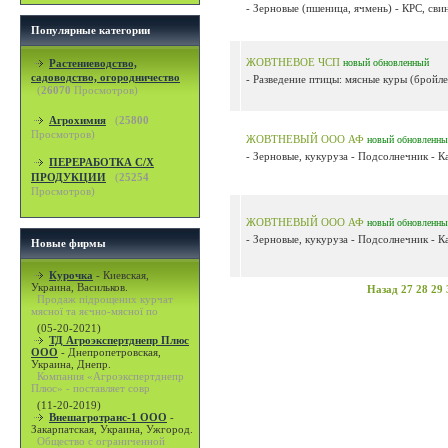
- Зерновые (пшеница, ячмень) - КРС, свин
Популярные категории
ЖОВТНЕВОЕ ЧСП
Растениеводство,
новый
обновленный
садоводство, огородничество
- Разведение птицы: мясные куры (бройле
(
26070
Просмотров)
Агрохимия
(
25800
Просмотров)
ЖОВТНЕВЫЙ ООО АФ
новый
обновленны
- Зерновые, кукуруза - Подсолнечник - Ка
ПЕРЕРАБОТКА С/Х
ПРОДУКЦИИ
(
25254
Просмотров)
ЖОВТНЕВЫЙ ООО АФ
новый
обновленны
- Зерновые, кукуруза - Подсолнечник - Ка
Новые фирмы
Курочка
-
Киевская,
Украина, Васильков.
Назад
27
28
29
Продаж підрощених курчат
мясної та яєчно-мясної по
(05-20-2021)
ТД Агроэкспертднепр Плюс
ООО
-
Днепропетровская,
Украина, Днепр.
Компания «Агроэкспертднепр
Плюс» - поставляет совр
(11-20-2019)
Внешагротранс-1 ООО
-
Закарпатская, Украина, Ужгород.
Общество с ограниченной