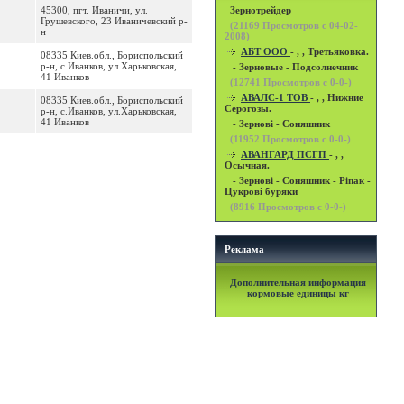
45300, пгт. Иваничи, ул.
Зернотрейдер
Грушевского, 23 Иваничевский р-
(
21169
Просмотров с 04-02-
н
2008)
АБТ ООО
- , , Третьяковка.
08335 Киев.обл., Бориспольский
р-н, с.Иванков, ул.Харьковская,
- Зерновые - Подсолнечник
41 Иванков
(
12741
Просмотров с 0-0-)
АВАЛС-1 ТОВ
- , , Нижние
08335 Киев.обл., Бориспольский
Серогозы.
р-н, с.Иванков, ул.Харьковская,
41 Иванков
- Зернові - Соняшник
(
11952
Просмотров с 0-0-)
АВАНГАРД ПСГП
- , ,
Осычная.
- Зернові - Соняшник - Ріпак -
Цукрові буряки
(
8916
Просмотров с 0-0-)
Реклама
Дополнительная информация
кормовые единицы кг