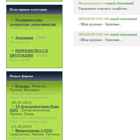
Иваничевский р-н
новый
обновленный
Управление сельского хозяйства...
Популярные категории
ИВАНКОВ ООО АФ
новый
обновленный
Растениеводство,
садоводство, огородничество
- Яйца куриные - Зерновые...
(
26073
Просмотров)
ИВАНКОВ ООО АФ
новый
обновленный
Агрохимия
(
25802
- Яйца куриные - Зерновые...
Просмотров)
ПЕРЕРАБОТКА С/Х
ПРОДУКЦИИ
(
25256
Просмотров)
Новые фирмы
Курочка
-
Киевская,
Украина, Васильков.
Продаж підрощених курчат
мясної та яєчно-мясної по
(05-20-2021)
ТД Агроэкспертднепр Плюс
ООО
-
Днепропетровская,
Украина, Днепр.
Компания «Агроэкспертднепр
Плюс» - поставляет совр
(11-20-2019)
Внешагротранс-1 ООО
-
Закарпатская, Украина, Ужгород.
Общество с ограниченной