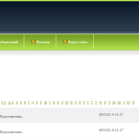
объявлений
Помощь
Карта сайта
0-9
A-Z
А
Б
В
Г
Д
Е
Ё
Ж
З
И
К
Л
М
Н
О
П
Р
С
Т
У
Ф
Х
Ч
Ш
Щ
Э
Ю
Я
(05132) 3-12-17
 Подсолнечник...
(05132) 3-12-17
 Подсолнечник...