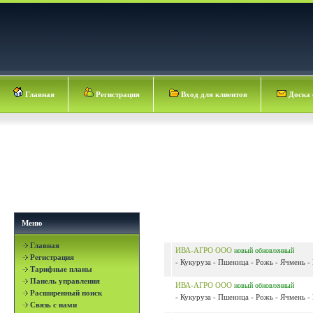
Главная
Регистрация
Вход для клиентов
Доска 
Меню
Главная
ИВА-АГРО ООО
новый
обновленный
Регистрация
- Кукуруза - Пшеница - Рожь - Ячмень -
Тарифные планы
Панель управления
ИВА-АГРО ООО
новый
обновленный
Расширенный поиск
- Кукуруза - Пшеница - Рожь - Ячмень -
Связь с нами