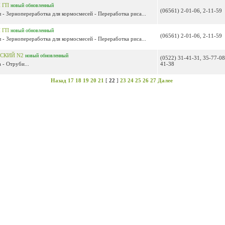
Й ГП
новый
обновленный
(06561) 2-01-06, 2-11-59
 - Зернопереработка для кормосмесей - Переработка риса...
Й ГП
новый
обновленный
(06561) 2-01-06, 2-11-59
 - Зернопереработка для кормосмесей - Переработка риса...
ДСКИЙ N2
новый
обновленный
(0522) 31-41-31, 35-77-08
 - Отруби...
41-38
Назад
17
18
19
20
21
[
22
]
23
24
25
26
27
Далее