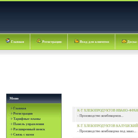
Главная
Регистрация
Вход для клиентов
Доска 
Меню
Главная
К-Т ХЛЕБОПРОДУКТОВ ИВАНО-ФРА
Регистрация
- Производство комбикормов...
Тарифные планы
Панель управления
К-Т ХЛЕБОПРОДУКТОВ КАЛУШСКИ
Расширенный поиск
- Производство комбикорма под заказ...
Связь с нами