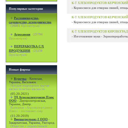
К-Т ХЛЕБОПРОДУКТОВ КЕРЧЕНСКИ
- Кормосмеси для откорма свиней, птицы
Популярные категории
К-Т ХЛЕБОПРОДУКТОВ КЕРЧЕНСКИ
Растениеводство,
садоводство, огородничество
- Кормосмеси для откорма свиней, птицы
(
26061
Просмотров)
К-Т ХЛЕБОПРОДУКТОВ КИРОВОГРА
Агрохимия
(
25794
- Изготовление муки - Зернопереработка
Просмотров)
ПЕРЕРАБОТКА С/Х
ПРОДУКЦИИ
(
25250
Просмотров)
Новые фирмы
Курочка
-
Киевская,
Украина, Васильков.
Продаж підрощених курчат
мясної та яєчно-мясної по
(05-20-2021)
ТД Агроэкспертднепр Плюс
ООО
-
Днепропетровская,
Украина, Днепр.
Компания «Агроэкспертднепр
Плюс» - поставляет совр
(11-20-2019)
Внешагротранс-1 ООО
-
Закарпатская, Украина, Ужгород.
Общество с ограниченной