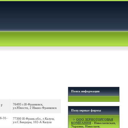
Поиск информации
76495 г.И-Франковск,
 F
ул.Юности, 2 Ивано-Франковск
Популярные фирмы
 6-31-
77300 И-Франк.обл., г.Калуш,
OOO ЗЕРНОТОРГОВАЯ
ул.С.Бандеры, 102-А Калуш
КОМПАНИЯ
- Николаевская,
Украина, Николаев.