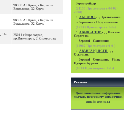
Зернотрейдер
98300 АР Крым, г.Керчь, ш.
(
21155
Просмотров с 04-02-
Вокзальное, 32 Керчь
2008)
АБТ ООО
- , , Третьяковка.
98300 АР Крым, г.Керчь, ш.
- Зерновые - Подсолнечник
Вокзальное, 32 Керчь
(
12733
Просмотров с 0-0-)
АВАЛС-1 ТОВ
- , , Нижние
, 31-
25014 г.Кировоград,
Серогозы.
пр.Инженеров, 2 Кировоград
- Зернові - Соняшник
(
11907
Просмотров с 0-0-)
АВАНГАРД ПСГП
- , ,
Осычная.
- Зернові - Соняшник - Ріпак -
Цукрові буряки
(
8913
Просмотров с 0-0-)
Реклама
Дополнительная информация
скачать программу справочник
дизайн для сада