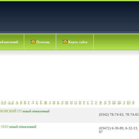
объявлений
Помощь
Карта сайта
0-9
A-Z
А
Б
В
Г
Д
Е
Ё
Ж
З
И
К
Л
М
Н
О
П
Р
С
Т
У
Ф
Х
Ч
Ш
Щ
Э
Ю
Я
НКОВСКИЙ ГП
новый
обновленный
(0342) 78-74-63, 78-74-61
Й ООО
новый
обновленный
(03472) 6-30-89, 6-32-13,
97