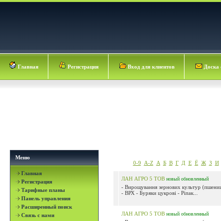
Главная
Регистрация
Вход для клиентов
Доска 
Меню
0-9
A-Z
А
Б
В
Г
Д
Е
Ё
Ж
З
И
Главная
ЛАН АГРО 5 ТОВ
новый
обновленный
Регистрация
- Вирощування зернових культур (пшениця
Тарифные планы
- ВРХ - Буряки цукрові - Ріпак...
Панель управления
Расширенный поиск
ЛАН АГРО 5 ТОВ
новый
обновленный
Связь с нами