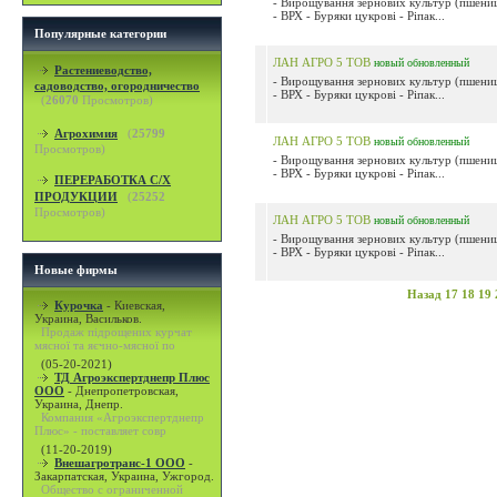
- Вирощування зернових культур (пшениця
- ВРХ - Буряки цукрові - Ріпак...
Популярные категории
ЛАН АГРО 5 ТОВ
новый
обновленный
Растениеводство,
- Вирощування зернових культур (пшениця
садоводство, огородничество
- ВРХ - Буряки цукрові - Ріпак...
(
26070
Просмотров)
Агрохимия
(
25799
ЛАН АГРО 5 ТОВ
новый
обновленный
Просмотров)
- Вирощування зернових культур (пшениця
- ВРХ - Буряки цукрові - Ріпак...
ПЕРЕРАБОТКА С/Х
ПРОДУКЦИИ
(
25252
Просмотров)
ЛАН АГРО 5 ТОВ
новый
обновленный
- Вирощування зернових культур (пшениця
- ВРХ - Буряки цукрові - Ріпак...
Новые фирмы
Назад
17
18
19
Курочка
-
Киевская,
Украина, Васильков.
Продаж підрощених курчат
мясної та яєчно-мясної по
(05-20-2021)
ТД Агроэкспертднепр Плюс
ООО
-
Днепропетровская,
Украина, Днепр.
Компания «Агроэкспертднепр
Плюс» - поставляет совр
(11-20-2019)
Внешагротранс-1 ООО
-
Закарпатская, Украина, Ужгород.
Общество с ограниченной