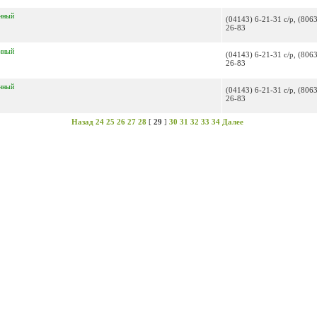
нный
(04143) 6-21-31 с/р, (806
26-83
нный
(04143) 6-21-31 с/р, (806
26-83
нный
(04143) 6-21-31 с/р, (806
26-83
Назад
24
25
26
27
28
[
29
]
30
31
32
33
34
Далее