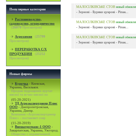
МАЛОСІЛКІВСЬКЕ СТОВ
новый
обновле
Популярные категории
- Зернові - Буряки цукрові - Ріпак...
Растениеводство,
МАЛОСІЛКІВСЬКЕ СТОВ
новый
обновле
садоводство, огородничество
- Зернові - Буряки цукрові - Ріпак...
(
26070
Просмотров)
Агрохимия
(
25799
МАЛОСІЛКІВСЬКЕ СТОВ
новый
обновле
Просмотров)
- Зернові - Буряки цукрові - Ріпак...
ПЕРЕРАБОТКА С/Х
ПРОДУКЦИИ
(
25252
Просмотров)
Новые фирмы
Курочка
-
Киевская,
Украина, Васильков.
Продаж підрощених курчат
мясної та яєчно-мясної по
(05-20-2021)
ТД Агроэкспертднепр Плюс
ООО
-
Днепропетровская,
Украина, Днепр.
Компания «Агроэкспертднепр
Плюс» - поставляет совр
(11-20-2019)
Внешагротранс-1 ООО
-
Закарпатская, Украина, Ужгород.
Общество с ограниченной