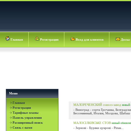
Главная
Регистрация
Вход для клиентов
Доска 
Меню
Главная
МАЛОРЕЧЕНСКИЙ совхоз-завод
новый
Регистрация
- Виноград - сорта Грочанка, Белградск
Тарифные планы
Бессемянный, Италия, Молдова, Шабаш 
Панель управления
Расширенный поиск
МАЛОСІЛКІВСЬКЕ СТОВ
новый
обновле
Связь с нами
- Зернові - Буряки цукрові - Ріпак...