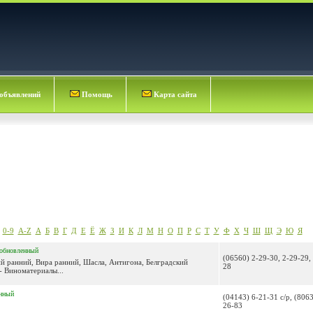
объявлений
Помощь
Карта сайта
0-9
A-Z
А
Б
В
Г
Д
Е
Ё
Ж
З
И
К
Л
М
Н
О
П
Р
С
Т
У
Ф
Х
Ч
Ш
Щ
Э
Ю
Я
обновленный
(06560) 2-29-30, 2-29-29,
ий ранний, Вира ранний, Шасла, Антигона, Белградский
28
- Виноматериалы...
нный
(04143) 6-21-31 с/р, (806
26-83