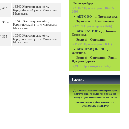
Зернотрейдер
13340 Житомирська обл.,
3) 335-
(
21167
Просмотров с 04-02-
Бердичівський р-н, с.Малосілка
2008)
Малоселка
АБТ ООО
- , , Третьяковка.
13340 Житомирська обл.,
- Зерновые - Подсолнечник
3) 335-
Бердичівський р-н, с.Малосілка
(
12737
Просмотров с 0-0-)
Малоселка
АВАЛС-1 ТОВ
- , , Нижние
Серогозы.
13340 Житомирська обл.,
3) 335-
Бердичівський р-н, с.Малосілка
- Зернові - Соняшник
Малоселка
(
11951
Просмотров с 0-0-)
АВАНГАРД ПСГП
- , ,
Осычная.
- Зернові - Соняшник - Ріпак -
Цукрові буряки
(
8916
Просмотров с 0-0-)
Реклама
Дополнительная информация
заготовка горького перца на
зиму с растительным маслом
исчисление себестоимости
зерновых культур