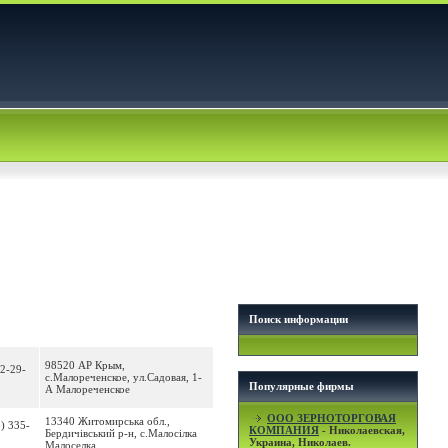
Поиск информации
98520 АР Крым,
 2-29-
с.Малореченское, ул.Садовая, 1-
Популярные фирмы
А Малореченское
OOO ЗЕРНОТОРГОВАЯ
13340 Житомирська обл.,
3) 335-
КОМПАНИЯ
- Николаевская,
Бердичівський р-н, с.Малосілка
Украина, Николаев.
Малоселка