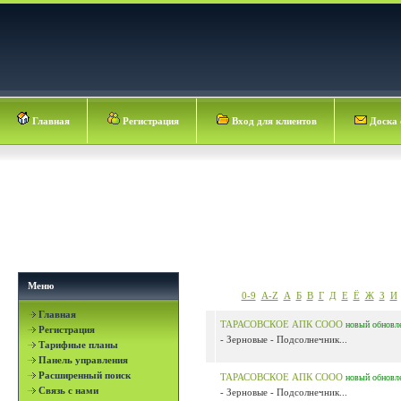
Главная
Регистрация
Вход для клиентов
Доска 
Меню
0-9
A-Z
А
Б
В
Г
Д
Е
Ё
Ж
З
И
Главная
ТАРАСОВСКОЕ АПК СООО
новый
обновл
Регистрация
- Зерновые - Подсолнечник...
Тарифные планы
Панель управления
Расширенный поиск
ТАРАСОВСКОЕ АПК СООО
новый
обновл
Связь с нами
- Зерновые - Подсолнечник...