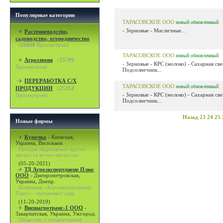
Популярные категории
ТАРАСОВСКОЕ ООО
новый
обновленный
- Зерновые - Масличные...
Растениеводство,
садоводство, огородничество
(
26068
Просмотров)
ТАРАСОВСКОЕ ООО
новый
обновленный
Агрохимия
(
25799
- Зерновые - КРС (молоко) - Сахарная све
Просмотров)
Подсолнечник...
ПЕРЕРАБОТКА С/Х
ТАРАСОВСКОЕ ООО
новый
обновленный
ПРОДУКЦИИ
(
25252
- Зерновые - КРС (молоко) - Сахарная све
Просмотров)
Подсолнечник...
Назад
23
24
25
Новые фирмы
Курочка
-
Киевская,
Украина, Васильков.
Продаж підрощених курчат
мясної та яєчно-мясної по
(05-20-2021)
ТД Агроэкспертднепр Плюс
ООО
-
Днепропетровская,
Украина, Днепр.
Компания «Агроэкспертднепр
Плюс» - поставляет совр
(11-20-2019)
Внешагротранс-1 ООО
-
Закарпатская, Украина, Ужгород.
Общество с ограниченной