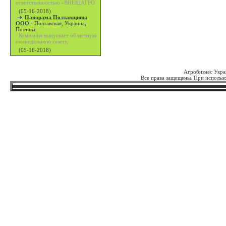
ответственностью «ВНЕШАГРО
(05-16-2018)
Панорама Полтавщины
ООО
-
Полтавская, Украина,
Полтава.
Компания выпускает областную
еженедельную газету,
(05-16-2018)
Агробизнес Укра
Все права защищены. При использо