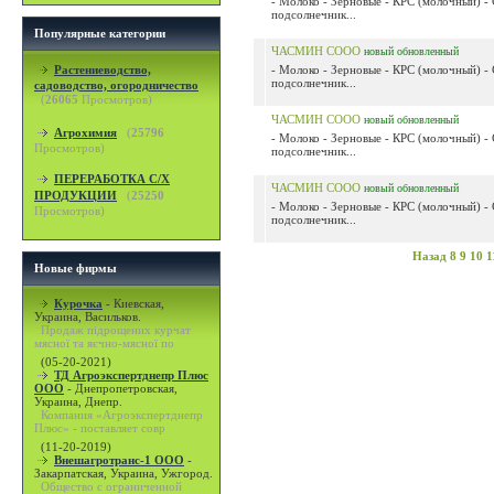
- Молоко - Зерновые - КРС (молочный) - С
подсолнечник...
Популярные категории
ЧАСМИН СООО
новый
обновленный
Растениеводство,
- Молоко - Зерновые - КРС (молочный) - С
подсолнечник...
садоводство, огородничество
(
26065
Просмотров)
ЧАСМИН СООО
новый
обновленный
Агрохимия
(
25796
- Молоко - Зерновые - КРС (молочный) - С
Просмотров)
подсолнечник...
ПЕРЕРАБОТКА С/Х
ЧАСМИН СООО
новый
обновленный
ПРОДУКЦИИ
(
25250
- Молоко - Зерновые - КРС (молочный) - С
Просмотров)
подсолнечник...
Назад
8
9
10
1
Новые фирмы
Курочка
-
Киевская,
Украина, Васильков.
Продаж підрощених курчат
мясної та яєчно-мясної по
(05-20-2021)
ТД Агроэкспертднепр Плюс
ООО
-
Днепропетровская,
Украина, Днепр.
Компания «Агроэкспертднепр
Плюс» - поставляет совр
(11-20-2019)
Внешагротранс-1 ООО
-
Закарпатская, Украина, Ужгород.
Общество с ограниченной