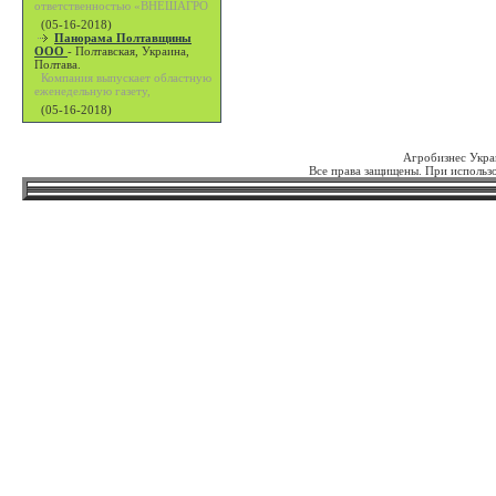
ответственностью «ВНЕШАГРО
(05-16-2018)
Панорама Полтавщины
ООО
-
Полтавская, Украина,
Полтава.
Компания выпускает областную
еженедельную газету,
(05-16-2018)
Агробизнес Укра
Все права защищены. При использо