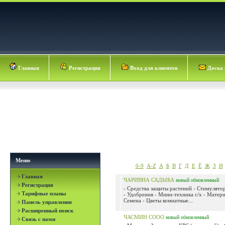
Главная
Регистрация
Вход для клиентов
Доска 
Меню
0-9
A-Z
А
Б
В
Г
Д
Е
Ё
Ж
З
И
Главная
ЧАРИВНА САДЫБА
новый
обновленный
Регистрация
- Средства защиты растений - Стимулято
Тарифные планы
- Удобрения - Мини-техника с/х - Матер
Семена - Цветы комнатные...
Панель управления
Расширенный поиск
ЧАСМИН СООО
новый
обновленный
Связь с нами