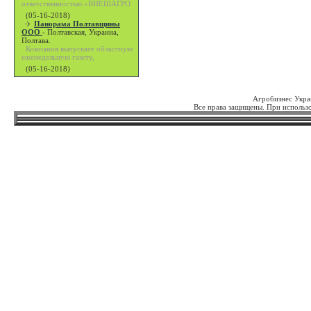
ответственностью «ВНЕШАГРО
(05-16-2018)
Панорама Полтавщины
ООО
-
Полтавская, Украина,
Полтава.
Компания выпускает областную
еженедельную газету,
(05-16-2018)
Агробизнес Укра
Все права защищены. При использо