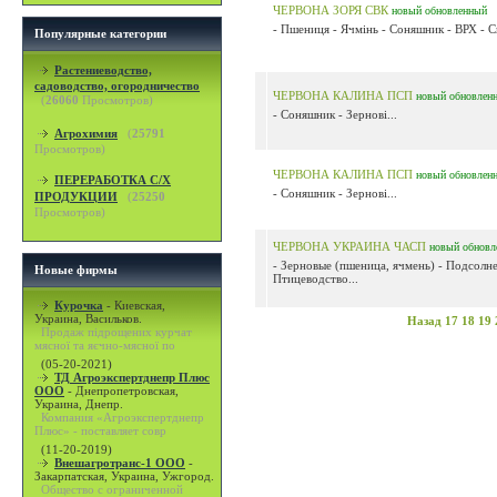
ЧЕРВОНА ЗОРЯ СВК
новый
обновленный
- Пшениця - Ячмінь - Соняшник - ВРХ - Св
Популярные категории
Растениеводство,
садоводство, огородничество
ЧЕРВОНА КАЛИНА ПСП
новый
обновлен
(
26060
Просмотров)
- Соняшник - Зернові...
Агрохимия
(
25791
Просмотров)
ЧЕРВОНА КАЛИНА ПСП
новый
обновлен
ПЕРЕРАБОТКА С/Х
- Соняшник - Зернові...
ПРОДУКЦИИ
(
25250
Просмотров)
ЧЕРВОНА УКРАИНА ЧАСП
новый
обновл
- Зерновые (пшеница, ячмень) - Подсолне
Новые фирмы
Птицеводство...
Курочка
-
Киевская,
Украина, Васильков.
Назад
17
18
19
Продаж підрощених курчат
мясної та яєчно-мясної по
(05-20-2021)
ТД Агроэкспертднепр Плюс
ООО
-
Днепропетровская,
Украина, Днепр.
Компания «Агроэкспертднепр
Плюс» - поставляет совр
(11-20-2019)
Внешагротранс-1 ООО
-
Закарпатская, Украина, Ужгород.
Общество с ограниченной