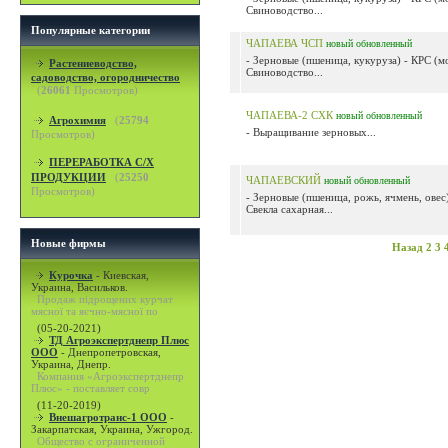
Свиноводство...
Популярные категории
ЧАПАЕВА ЧСП
новый
обновленный
- Зерновые (пшеница, кукуруза) - КРС (м
Растениеводство,
Свиноводство...
садоводство, огородничество
(
26061
Просмотров)
ЧАПАЕВА-2 СХК
новый
обновленный
Агрохимия
(
25794
- Выращивание зерновых...
Просмотров)
ПЕРЕРАБОТКА С/Х
ПРОДУКЦИИ
(
25250
ЧАПАЕВСКИЙ
новый
обновленный
Просмотров)
- Зерновые (пшеница, рожь, ячмень, овес)
Свекла сахарная...
Новые фирмы
Назад
2
3
Курочка
-
Киевская,
Украина, Васильков.
Продаж підрощених курчат
мясної та яєчно-мясної по
(05-20-2021)
ТД Агроэкспертднепр Плюс
ООО
-
Днепропетровская,
Украина, Днепр.
Компания «Агроэкспертднепр
Плюс» - поставляет совр
(11-20-2019)
Внешагротранс-1 ООО
-
Закарпатская, Украина, Ужгород.
Общество с ограниченной