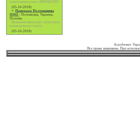
ответственностью «ВНЕШАГРО
(05-16-2018)
Панорама Полтавщины
ООО
-
Полтавская, Украина,
Полтава.
Компания выпускает областную
еженедельную газету,
(05-16-2018)
Агробизнес Укра
Все права защищены. При использо