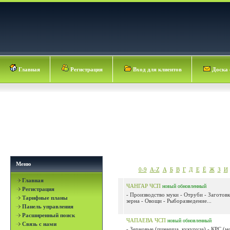
Главная
Регистрация
Вход для клиентов
Доска 
Меню
0-9
A-Z
А
Б
В
Г
Д
Е
Ё
Ж
З
И
Главная
ЧАНГАР ЧСП
новый
обновленный
Регистрация
- Производство муки - Отруби - Заготовк
Тарифные планы
зерна - Овощи - Рыборазведение...
Панель управления
Расширенный поиск
ЧАПАЕВА ЧСП
новый
обновленный
Связь с нами
- Зерновые (пшеница, кукуруза) - КРС (м