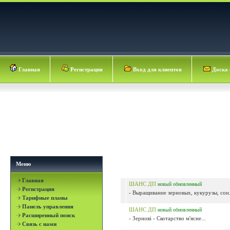
Главная
Регистрация
Вход для клиентов
Доска 
Меню
Главная
ШАНС ДП
новый
обновленный
Регистрация
- Выращивание зерновых, кукурузы, сои.
Тарифные планы
Панель управления
ШАНС ДП
новый
обновленный
Расширенный поиск
- Зернові - Скотарство м'ясне...
Связь с нами