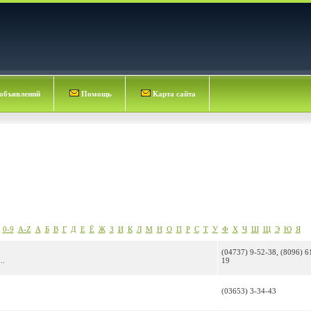
объявлений
Помощь
Карта сайта
0-9
A-Z
А
Б
В
Г
Д
Е
Ё
Ж
З
И
К
Л
М
Н
О
П
Р
С
Т
У
Ф
Х
Ч
Ш
Щ
Э
Ю
Я
(04737) 9-52-38, (8096) 6
..
19
(03653) 3-34-43