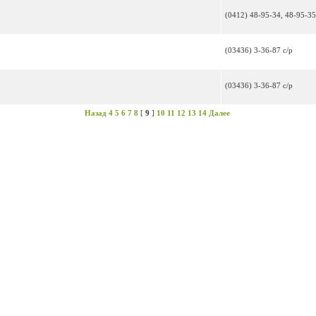
(0412) 48-95-34, 48-95-35
(03436) 3-36-87 с/р
(03436) 3-36-87 с/р
Назад
4
5
6
7
8
[
9
]
10
11
12
13
14
Далее