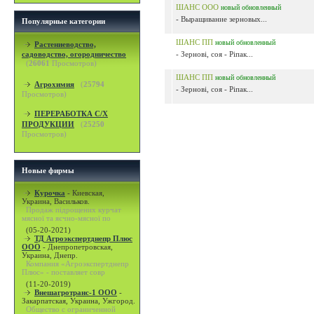
ШАНС ООО
новый
обновленный
- Выращивание зерновых...
Популярные категории
ШАНС ПП
новый
обновленный
Растениеводство,
садоводство, огородничество
- Зернові, соя - Ріпак...
(
26061
Просмотров)
ШАНС ПП
новый
обновленный
Агрохимия
(
25794
- Зернові, соя - Ріпак...
Просмотров)
ПЕРЕРАБОТКА С/Х
ПРОДУКЦИИ
(
25250
Просмотров)
Новые фирмы
Курочка
-
Киевская,
Украина, Васильков.
Продаж підрощених курчат
мясної та яєчно-мясної по
(05-20-2021)
ТД Агроэкспертднепр Плюс
ООО
-
Днепропетровская,
Украина, Днепр.
Компания «Агроэкспертднепр
Плюс» - поставляет совр
(11-20-2019)
Внешагротранс-1 ООО
-
Закарпатская, Украина, Ужгород.
Общество с ограниченной