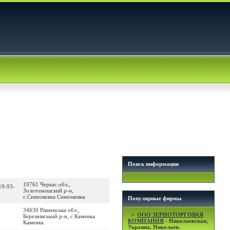
Поиск информации
19761 Черкас.обл.,
19-93-
Золотоношский р-н,
с.Синеоковка Синеоковка
Популярные фирмы
34630 Рівненська обл.,
OOO ЗЕРНОТОРГОВАЯ
Березнівський р-н, с.Каменка
КОМПАНИЯ
- Николаевская,
Каменка
Украина, Николаев.