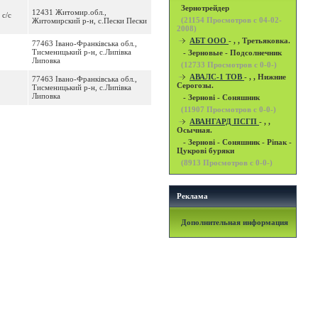
Зернотрейдер
12431 Житомир.обл.,
 с/с
(
21154
Просмотров с 04-02-
Житомирский р-н, с.Пески Пески
2008)
АБТ ООО
- , , Третьяковка.
77463 Івано-Франківська обл.,
Тисменицький р-н, с.Липівка
- Зерновые - Подсолнечник
Липовка
(
12733
Просмотров с 0-0-)
АВАЛС-1 ТОВ
- , , Нижние
77463 Івано-Франківська обл.,
Серогозы.
Тисменицький р-н, с.Липівка
Липовка
- Зернові - Соняшник
(
11907
Просмотров с 0-0-)
АВАНГАРД ПСГП
- , ,
Осычная.
- Зернові - Соняшник - Ріпак -
Цукрові буряки
(
8913
Просмотров с 0-0-)
Реклама
Дополнительная информация