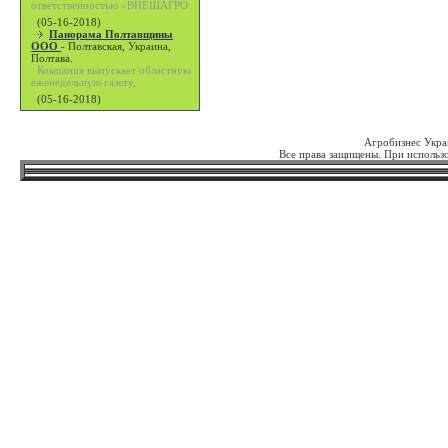
ответственностью «ВНЕШАГРО
(05-16-2018)
Панорама Полтавщины
ООО
-
Полтавская, Украина,
Полтава.
Компания выпускает областную
еженедельную газету,
(05-16-2018)
Агробизнес Укра
Все права защищены. При использо