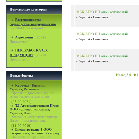
Популярные категории
МАК-АГРО ПП
новый
обновленный
- Зернові - Соняшник...
Растениеводство,
садоводство, огородничество
(
26064
Просмотров)
МАК-АГРО ПП
новый
обновленный
Агрохимия
(
25796
- Зернові - Соняшник...
Просмотров)
ПЕРЕРАБОТКА С/Х
ПРОДУКЦИИ
(
25250
МАК-АГРО ПП
новый
обновленный
Просмотров)
- Зернові - Соняшник...
Назад
8
9
10
1
Новые фирмы
Курочка
-
Киевская,
Украина, Васильков.
Продаж підрощених курчат
мясної та яєчно-мясної по
(05-20-2021)
ТД Агроэкспертднепр Плюс
ООО
-
Днепропетровская,
Украина, Днепр.
Компания «Агроэкспертднепр
Плюс» - поставляет совр
(11-20-2019)
Внешагротранс-1 ООО
-
Закарпатская, Украина, Ужгород.
Общество с ограниченной