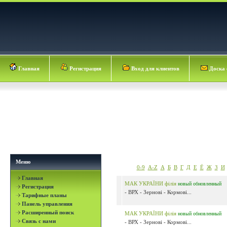
Главная
Регистрация
Вход для клиентов
Доска 
Меню
0-9
A-Z
А
Б
В
Г
Д
Е
Ё
Ж
З
И
Главная
МАК УКРАЇНИ філія
новый
обновленный
Регистрация
- ВРХ - Зернові - Кормові...
Тарифные планы
Панель управления
Расширенный поиск
МАК УКРАЇНИ філія
новый
обновленный
Связь с нами
- ВРХ - Зернові - Кормові...