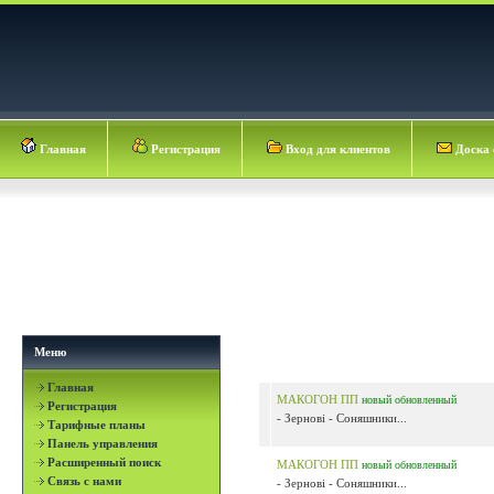
Главная
Регистрация
Вход для клиентов
Доска 
Меню
Главная
МАКОГОН ПП
новый
обновленный
Регистрация
- Зернові - Соняшники...
Тарифные планы
Панель управления
Расширенный поиск
МАКОГОН ПП
новый
обновленный
Связь с нами
- Зернові - Соняшники...