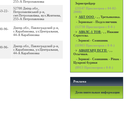
255-А Петропавловка
Зернотрейдер
52700 Днiпр.обл.,
(
21147
Просмотров с 04-02-
53-22-
Петропавлівський р-н,
2008)
смт.Петропавлівка, вул.Жовтнева,
АБТ ООО
- , , Третьяковка.
255-А Петропавловка
- Зерновые - Подсолнечник
(
12730
Просмотров с 0-0-)
Днепр.обл., Павлоградский р-н,
80-96-
с.Карабиновка, ул.Центральная,
АВАЛС-1 ТОВ
- , , Нижние
44-А Карабиновка
Серогозы.
- Зернові - Соняшник
(
11903
Просмотров с 0-0-)
Днепр.обл., Павлоградский р-н,
80-96-
с.Карабиновка, ул.Центральная,
АВАНГАРД ПСГП
- , ,
44-А Карабиновка
Осычная.
- Зернові - Соняшник - Ріпак -
Цукрові буряки
(
8913
Просмотров с 0-0-)
Реклама
Дополнительная информация