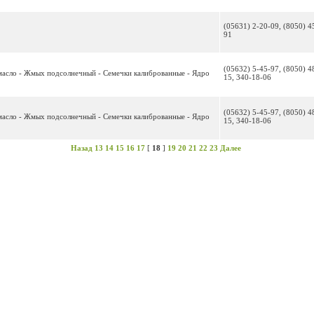
(05631) 2-20-09, (8050) 4
91
(05632) 5-45-97, (8050) 4
 масло - Жмых подсолнечный - Семечки калиброванные - Ядро
15, 340-18-06
(05632) 5-45-97, (8050) 4
 масло - Жмых подсолнечный - Семечки калиброванные - Ядро
15, 340-18-06
Назад
13
14
15
16
17
[
18
]
19
20
21
22
23
Далее