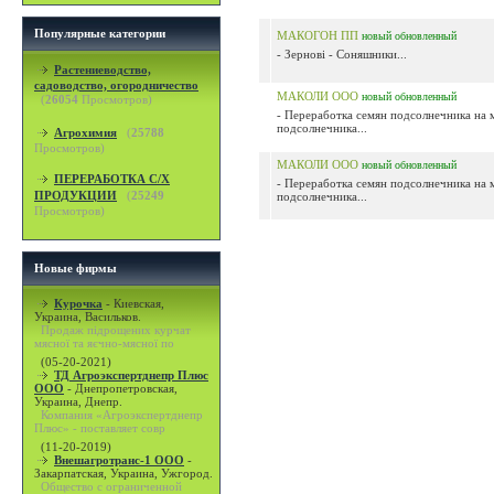
Популярные категории
МАКОГОН ПП
новый
обновленный
- Зернові - Соняшники...
Растениеводство,
садоводство, огородничество
МАКОЛИ ООО
новый
обновленный
(
26054
Просмотров)
- Переработка семян подсолнечника на
подсолнечника...
Агрохимия
(
25788
Просмотров)
МАКОЛИ ООО
новый
обновленный
ПЕРЕРАБОТКА С/Х
- Переработка семян подсолнечника на
ПРОДУКЦИИ
(
25249
подсолнечника...
Просмотров)
Новые фирмы
Курочка
-
Киевская,
Украина, Васильков.
Продаж підрощених курчат
мясної та яєчно-мясної по
(05-20-2021)
ТД Агроэкспертднепр Плюс
ООО
-
Днепропетровская,
Украина, Днепр.
Компания «Агроэкспертднепр
Плюс» - поставляет совр
(11-20-2019)
Внешагротранс-1 ООО
-
Закарпатская, Украина, Ужгород.
Общество с ограниченной