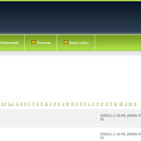
объявлений
Помощь
Карта сайта
0-9
A-Z
А
Б
В
Г
Д
Е
Ё
Ж
З
И
К
Л
М
Н
О
П
Р
С
Т
У
Ф
Х
Ч
Ш
Щ
Э
Ю
Я
(05631) 2-20-09, (8050) 4
91
(05631) 2-20-09, (8050) 4
91