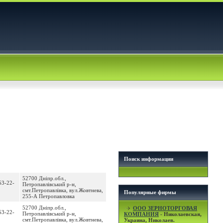
Поиск информации
52700 Днiпр.обл.,
53-22-
Петропавлівський р-н,
смт.Петропавлівка, вул.Жовтнева,
Популярные фирмы
255-А Петропавловка
52700 Днiпр.обл.,
OOO ЗЕРНОТОРГОВАЯ
53-22-
Петропавлівський р-н,
КОМПАНИЯ
- Николаевская,
смт.Петропавлівка, вул.Жовтнева,
Украина, Николаев.