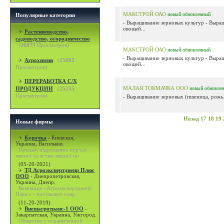
МАКСТРОЙ ОАО
новый
обновленный
Популярные категории
- Выращивание зерновых культур - Выра
овощей...
Растениеводство,
садоводство, огородничество
(
26073
Просмотров)
МАКСТРОЙ ОАО
новый
обновленный
- Выращивание зерновых культур - Выра
Агрохимия
(
25802
овощей...
Просмотров)
ПЕРЕРАБОТКА С/Х
МАЛАЯ ТОКМАЧКА ООО
ПРОДУКЦИИ
(
25255
новый
обновле
Просмотров)
- Выращивание зерновых (пшеница, рожь)
Назад
17
18
19
Новые фирмы
Курочка
-
Киевская,
Украина, Васильков.
Продаж підрощених курчат
мясної та яєчно-мясної по
(05-20-2021)
ТД Агроэкспертднепр Плюс
ООО
-
Днепропетровская,
Украина, Днепр.
Компания «Агроэкспертднепр
Плюс» - поставляет совр
(11-20-2019)
Внешагротранс-1 ООО
-
Закарпатская, Украина, Ужгород.
Общество с ограниченной