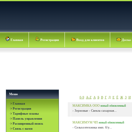
Главная
Регистрация
Вход для клиентов
Доска 
Меню
0-9
A-Z
А
Б
В
Г
Д
Е
Ё
Ж
З
И
Главная
МАКСИМКА ООО
новый
обновленный
Регистрация
- Зерновые - Свекла сахарная...
Тарифные планы
Панель управления
МАКСИМУМ ЧП
новый
обновленный
Расширенный поиск
- Сельхозтехника имп. б/у...
Связь с нами