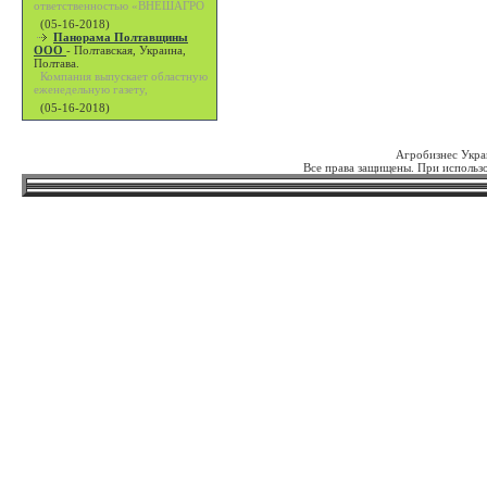
ответственностью «ВНЕШАГРО
(05-16-2018)
Панорама Полтавщины
ООО
-
Полтавская, Украина,
Полтава.
Компания выпускает областную
еженедельную газету,
(05-16-2018)
Агробизнес Укра
Все права защищены. При использо