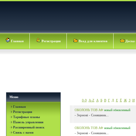
Главная
Регистрация
Вход для клиентов
Доска 
Меню
0-9
A-Z
А
Б
В
Г
Д
Е
Ё
Ж
З
И
Главная
ОБОЛОНЬ ТОВ АФ
новый
обновленный
Регистрация
- Зернові - Соняшник...
Тарифные планы
Панель управления
Расширенный поиск
ОБОЛОНЬ ТОВ АФ
новый
обновленный
Связь с нами
- Зернові - Соняшник...