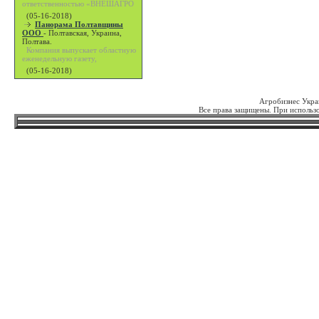
ответственностью «ВНЕШАГРО
(05-16-2018)
Панорама Полтавщины
ООО
-
Полтавская, Украина,
Полтава.
Компания выпускает областную
еженедельную газету,
(05-16-2018)
Агробизнес Укра
Все права защищены. При использо