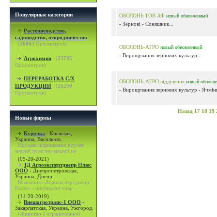
Популярные категории
ОБОЛОНЬ ТОВ АФ
новый
обновленный
- Зернові - Соняшник...
Растениеводство,
садоводство, огородничество
(
26063
Просмотров)
ОБОЛОНЬ-АГРО
новый
обновленный
- Вирощування зернових культур...
Агрохимия
(
25795
Просмотров)
ПЕРЕРАБОТКА С/Х
ОБОЛОНЬ-АГРО відділення
новый
обновл
ПРОДУКЦИИ
(
25250
- Вирощування зернових культур - Ячмінь
Просмотров)
Назад
17
18
19
Новые фирмы
Курочка
-
Киевская,
Украина, Васильков.
Продаж підрощених курчат
мясної та яєчно-мясної по
(05-20-2021)
ТД Агроэкспертднепр Плюс
ООО
-
Днепропетровская,
Украина, Днепр.
Компания «Агроэкспертднепр
Плюс» - поставляет совр
(11-20-2019)
Внешагротранс-1 ООО
-
Закарпатская, Украина, Ужгород.
Общество с ограниченной