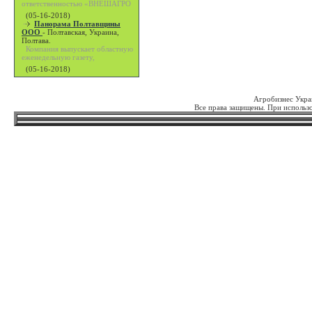
ответственностью «ВНЕШАГРО
(05-16-2018)
Панорама Полтавщины
ООО
-
Полтавская, Украина,
Полтава.
Компания выпускает областную
еженедельную газету,
(05-16-2018)
Агробизнес Укра
Все права защищены. При использо