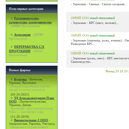
- Зерновые - Свиньи - Свекла сахарная...
Популярные категории
ОБРИЙ ООО
Растениеводство,
новый
обновленный
садоводство, огородничество
- Зерновые - КРС (мясо, молоко)...
(
26068
Просмотров)
Агрохимия
(
25799
ОБРИЙ ООО
новый
обновленный
Просмотров)
- Зерновые (пшеница, рожь, ячмень) - Ов
Разведение КРС...
ПЕРЕРАБОТКА С/Х
ПРОДУКЦИИ
(
25252
ОБРИЙ ООО
новый
обновленный
Просмотров)
- Зерновые (рожь, овес) - КРС мясомолоч
Свиноводство...
Новые фирмы
Назад
21
22
23
Курочка
-
Киевская,
Украина, Васильков.
Продаж підрощених курчат
мясної та яєчно-мясної по
(05-20-2021)
ТД Агроэкспертднепр Плюс
ООО
-
Днепропетровская,
Украина, Днепр.
Компания «Агроэкспертднепр
Плюс» - поставляет совр
(11-20-2019)
Внешагротранс-1 ООО
-
Закарпатская, Украина, Ужгород.
Общество с ограниченной