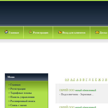
Главная
Регистрация
Вход для клиентов
Доска 
Меню
0-9
A-Z
А
Б
В
Г
Д
Е
Ё
Ж
З
И
Главная
Регистрация
ОБРИЙ ООО
новый
обновленный
Тарифные планы
- Подсолнечник - Зерновые...
Панель управления
Расширенный поиск
Связь с нами
ОБРИЙ ООО
новый
обновленный