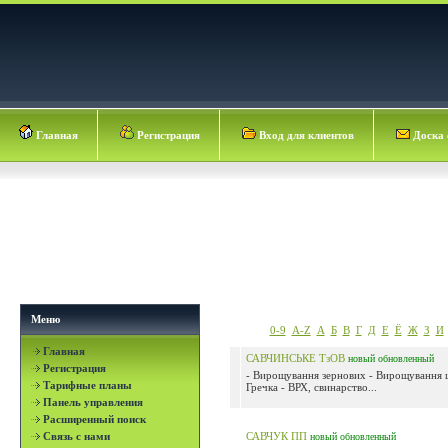
Главная
Регистрация
Вход для клиентов
Доска 
Меню
0-9
A-Z
А
Б
В
Г
Д
Е
Ё
Ж
З
И
Главная
САВЧИНСЬКЕ ТзОВ
новый
обновленный
Регистрация
- Вирощування зернових - Вирощування ц
Тарифные планы
Гречка - ВРХ, свинарство...
Панель управления
Расширенный поиск
Связь с нами
САВЧУК ПП
новый
обновленный