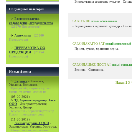
- Вирощування зернових культур - Соняш
Популярные категории
Растениеводство,
САВЧУК ПП
новый
обновленный
садоводство, огородничество
- Вирощування зернових культур - Соняш
(
26070
Просмотров)
Агрохимия
(
25800
Просмотров)
САГАЙДАКАГРО ЗАТ
новый
обновленный
ПЕРЕРАБОТКА С/Х
- Прием, сушка, хранение зерна...
ПРОДУКЦИИ
(
25254
Просмотров)
САГАЙДАЦЬКЕ ПОСП АФ
новый
обновле
- Зернові - Соняшник...
Новые фирмы
Курочка
-
Киевская,
Назад
2
3
Украина, Васильков.
Продаж підрощених курчат
мясної та яєчно-мясної по
(05-20-2021)
ТД Агроэкспертднепр Плюс
ООО
-
Днепропетровская,
Украина, Днепр.
Компания «Агроэкспертднепр
Плюс» - поставляет совр
(11-20-2019)
Внешагротранс-1 ООО
-
Закарпатская, Украина, Ужгород.
Общество с ограниченной