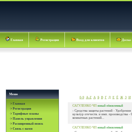
Главная
Регистрация
Вход для клиентов
Доска 
Меню
0-9
A-Z
А
Б
В
Г
Д
Е
Ё
Ж
З
И
Главная
САГУЛЕНКО ЧП
новый
обновленный
Регистрация
- Средства защиты растений - Удобрения
Тарифные планы
культур отечеств. и имп. производства - 
комнатных растений...
Панель управления
Расширенный поиск
САГУЛЕНКО ЧП
новый
обновленный
Связь с нами