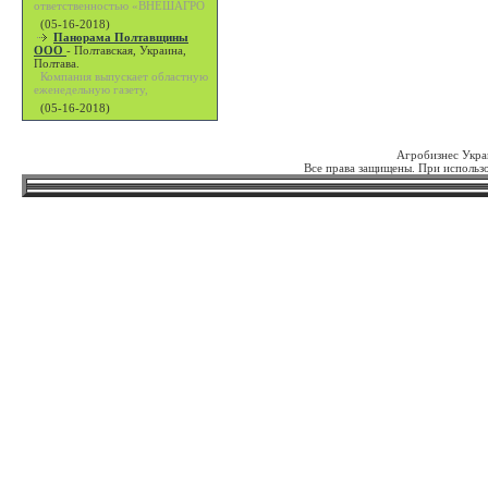
ответственностью «ВНЕШАГРО
(05-16-2018)
Панорама Полтавщины
ООО
-
Полтавская, Украина,
Полтава.
Компания выпускает областную
еженедельную газету,
(05-16-2018)
Агробизнес Укра
Все права защищены. При использо