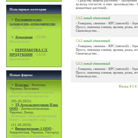
- Средства защиты растений - Удобрения
культур отечеств. и имп. производства - 
комнатных растений...
Популярные категории
САД
новый
обновленный
Растениеводство,
- Говядина, свинина - КРС (мясной) - Зер
садоводство, огородничество
Просо, пшеница озимая, яровая, рожь, яч
(
26061
Просмотров)
Свиноводство...
Агрохимия
(
25794
САД
новый
обновленный
Просмотров)
- Говядина, свинина - КРС (мясной) - Зер
Просо, пшеница озимая, яровая, рожь, яч
ПЕРЕРАБОТКА С/Х
Свиноводство...
ПРОДУКЦИИ
(
25250
Просмотров)
САД
новый
обновленный
- Говядина, свинина - КРС (мясной) - Зер
Просо, пшеница озимая, яровая, рожь, яч
Новые фирмы
Свиноводство...
Курочка
-
Киевская,
Назад
4
5
6
Украина, Васильков.
Продаж підрощених курчат
мясної та яєчно-мясної по
(05-20-2021)
ТД Агроэкспертднепр Плюс
ООО
-
Днепропетровская,
Украина, Днепр.
Компания «Агроэкспертднепр
Плюс» - поставляет совр
(11-20-2019)
Внешагротранс-1 ООО
-
Закарпатская, Украина, Ужгород.
Общество с ограниченной