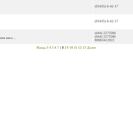
(03435) 6-42-17
(03435) 6-42-17
(044) 2273580
(044) 2273580
ия мяса....
80963412922
Назад
3
4
5
6
7
[
8
]
9
10
11
12
13
Далее