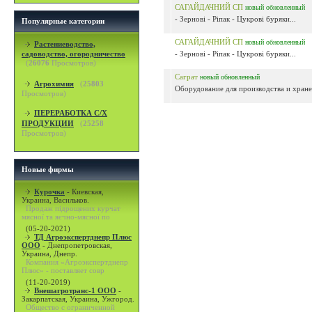
САГАЙДАЧНИЙ СП
новый
обновленный
- Зернові - Ріпак - Цукрові буряки...
Популярные категории
САГАЙДАЧНИЙ СП
новый
обновленный
Растениеводство,
садоводство, огородничество
- Зернові - Ріпак - Цукрові буряки...
(
26076
Просмотров)
Саграт
новый
обновленный
Агрохимия
(
25803
Оборудование для производства и хранен
Просмотров)
ПЕРЕРАБОТКА С/Х
ПРОДУКЦИИ
(
25258
Просмотров)
Новые фирмы
Курочка
-
Киевская,
Украина, Васильков.
Продаж підрощених курчат
мясної та яєчно-мясної по
(05-20-2021)
ТД Агроэкспертднепр Плюс
ООО
-
Днепропетровская,
Украина, Днепр.
Компания «Агроэкспертднепр
Плюс» - поставляет совр
(11-20-2019)
Внешагротранс-1 ООО
-
Закарпатская, Украина, Ужгород.
Общество с ограниченной