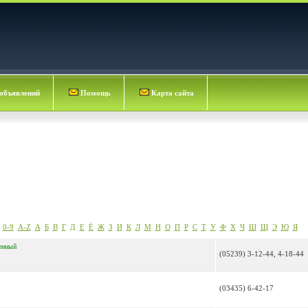
объявлений
Помощь
Карта сайта
0-9
A-Z
А
Б
В
Г
Д
Е
Ё
Ж
З
И
К
Л
М
Н
О
П
Р
С
Т
У
Ф
Х
Ч
Ш
Щ
Э
Ю
Я
енный
(05239) 3-12-44, 4-18-44
(03435) 6-42-17