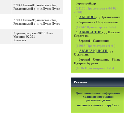
Зернотрейдер
77041 Івано-Франківська обл.,
(
21170
Просмотров с 04-02-
Рогатинський р-н, с.Пуків Пуков
2008)
АБТ ООО
- , , Третьяковка.
77041 Івано-Франківська обл.,
- Зерновые - Подсолнечник
Рогатинський р-н, с.Пуків Пуков
(
12742
Просмотров с 0-0-)
АВАЛС-1 ТОВ
- , , Нижние
Кировоградская 38/58 Киев
Серогозы.
Украина 02091
Киевская
- Зернові - Соняшник
(
11988
Просмотров с 0-0-)
АВАНГАРД ПСГП
- , ,
Осычная.
- Зернові - Соняшник - Ріпак -
Цукрові буряки
(
8916
Просмотров с 0-0-)
Реклама
Дополнительная информация
хранение продукции
растениеводства
овсяные хлопья с отрубями