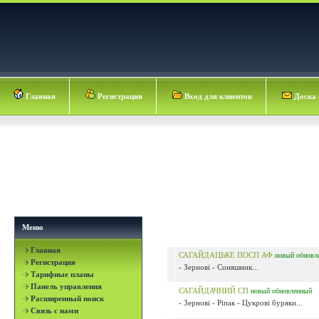
Главная
Регистрация
Вход для клиентов
Доска 
Меню
Главная
САГАЙДАЦЬКЕ ПОСП АФ
новый
обновл
Регистрация
- Зернові - Соняшник...
Тарифные планы
Панель управления
САГАЙДАЧНИЙ СП
новый
обновленный
Расширенный поиск
- Зернові - Ріпак - Цукрові буряки...
Связь с нами