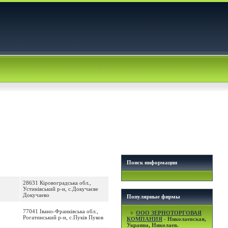
Поиск информации
28631 Кіровоградська обл.,
Устинівський р-н, с.Докучаєве
Докучаево
Популярные фирмы
77041 Івано-Франківська обл.,
OOO ЗЕРНОТОРГОВАЯ
Рогатинський р-н, с.Пуків Пуков
КОМПАНИЯ
- Николаевская,
Украина, Николаев.