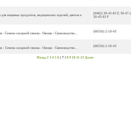
(0482) 30-45-83 F, 30-47-2
 для пищевых продуктов, медицинских изделий, цветов и
30-45-63 F
(06550) 2-10-43
к - Семена сахарной свеклы - Овощи - Свиноводство...
(06550) 2-10-43
к - Семена сахарной свеклы - Овощи - Свиноводство...
Назад
2
3
4
5
6
[
7
]
8
9
10
11
12
Далее