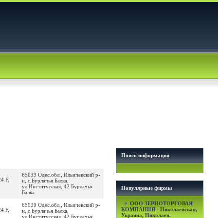
Поиск информации
65039 Одес.обл., Ильичевский р-
4 F,
н, с.Бурлачья Балка,
ул.Институтская, 42 Бурлачья
Популярные фирмы
Балка
OOO ЗЕРНОТОРГОВАЯ
65039 Одес.обл., Ильичевский р-
КОМПАНИЯ
- Николаевская,
4 F,
н, с.Бурлачья Балка,
Украина, Николаев.
ул.Институтская, 42 Бурлачья