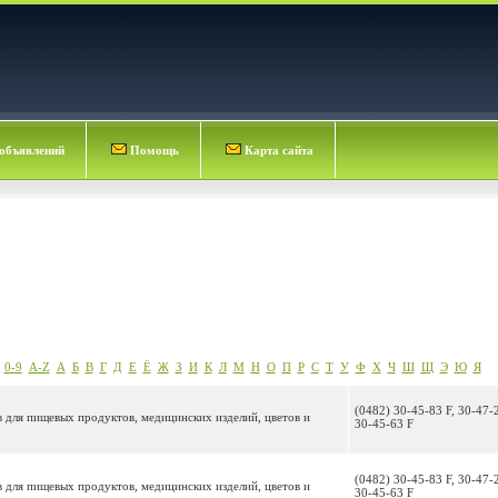
объявлений
Помощь
Карта сайта
0-9
A-Z
А
Б
В
Г
Д
Е
Ё
Ж
З
И
К
Л
М
Н
О
П
Р
С
Т
У
Ф
Х
Ч
Ш
Щ
Э
Ю
Я
(0482) 30-45-83 F, 30-47-2
 для пищевых продуктов, медицинских изделий, цветов и
30-45-63 F
(0482) 30-45-83 F, 30-47-2
 для пищевых продуктов, медицинских изделий, цветов и
30-45-63 F