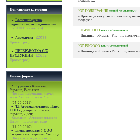
подарков...
Популярные категории
ЮГ-ПОЛИГРАФ ЧП
новый
обновленный
- Производство упаковочных материалов
Растениеводство,
подарков...
садоводство, огородничество
(
26070
Просмотров)
ЮГ-РИС ООО
новый
обновленный
- Пшеница - Ячмень - Рис - Подсолнечни
Агрохимия
(
25799
Просмотров)
ЮГ-РИС ООО
новый
обновленный
ПЕРЕРАБОТКА С/Х
- Пшеница - Ячмень - Рис - Подсолнечни
ПРОДУКЦИИ
(
25252
Просмотров)
Новые фирмы
Курочка
-
Киевская,
Украина, Васильков.
Продаж підрощених курчат
мясної та яєчно-мясної по
(05-20-2021)
ТД Агроэкспертднепр Плюс
ООО
-
Днепропетровская,
Украина, Днепр.
Компания «Агроэкспертднепр
Плюс» - поставляет совр
(11-20-2019)
Внешагротранс-1 ООО
-
Закарпатская, Украина, Ужгород.
Общество с ограниченной