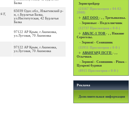
Балка
Зернотрейдер
(
21167
Просмотров с 04-02-
65039 Одес.обл., Ильичевский р-
2008)
4 F,
н, с.Бурлачья Балка,
АБТ ООО
- , , Третьяковка.
ул.Институтская, 42 Бурлачья
Балка
- Зерновые - Подсолнечник
(
12737
Просмотров с 0-0-)
97122 АР Крым, г.Акимовка,
АВАЛС-1 ТОВ
- , , Нижние
ул.Луговая, 70 Акимовка
Серогозы.
- Зернові - Соняшник
97122 АР Крым, г.Акимовка,
(
11951
Просмотров с 0-0-)
ул.Луговая, 70 Акимовка
АВАНГАРД ПСГП
- , ,
Осычная.
- Зернові - Соняшник - Ріпак -
Цукрові буряки
(
8915
Просмотров с 0-0-)
Реклама
Дополнительная информация