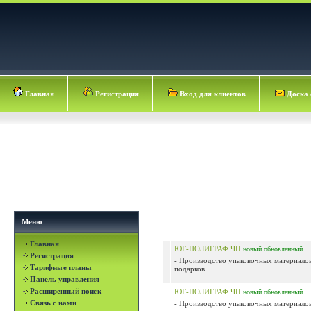
Главная
Регистрация
Вход для клиентов
Доска 
Меню
Главная
ЮГ-ПОЛИГРАФ ЧП
новый
обновленный
Регистрация
- Производство упаковочных материалов
Тарифные планы
подарков...
Панель управления
Расширенный поиск
ЮГ-ПОЛИГРАФ ЧП
новый
обновленный
Связь с нами
- Производство упаковочных материалов