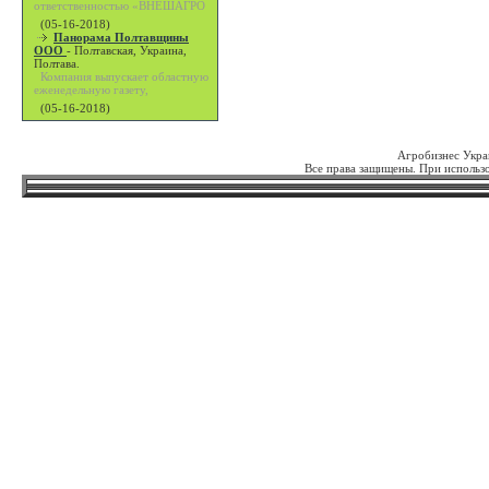
ответственностью «ВНЕШАГРО
(05-16-2018)
Панорама Полтавщины
ООО
-
Полтавская, Украина,
Полтава.
Компания выпускает областную
еженедельную газету,
(05-16-2018)
Агробизнес Укра
Все права защищены. При использо