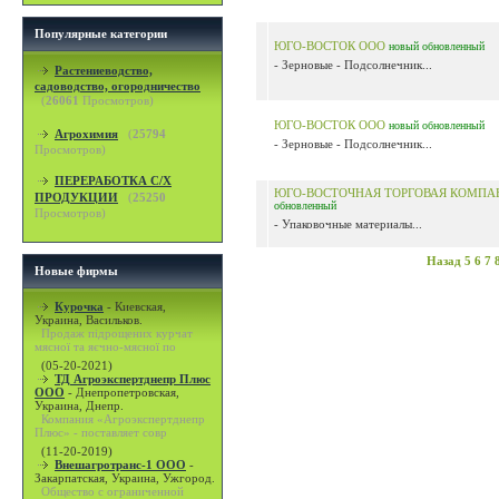
Популярные категории
ЮГО-ВОСТОК ООО
новый
обновленный
- Зерновые - Подсолнечник...
Растениеводство,
садоводство, огородничество
(
26061
Просмотров)
ЮГО-ВОСТОК ООО
новый
обновленный
Агрохимия
(
25794
- Зерновые - Подсолнечник...
Просмотров)
ПЕРЕРАБОТКА С/Х
ЮГО-ВОСТОЧНАЯ ТОРГОВАЯ КОМПА
ПРОДУКЦИИ
(
25250
обновленный
Просмотров)
- Упаковочные материалы...
Назад
5
6
7
Новые фирмы
Курочка
-
Киевская,
Украина, Васильков.
Продаж підрощених курчат
мясної та яєчно-мясної по
(05-20-2021)
ТД Агроэкспертднепр Плюс
ООО
-
Днепропетровская,
Украина, Днепр.
Компания «Агроэкспертднепр
Плюс» - поставляет совр
(11-20-2019)
Внешагротранс-1 ООО
-
Закарпатская, Украина, Ужгород.
Общество с ограниченной