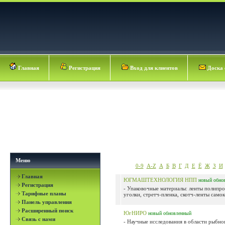
Главная
Регистрация
Вход для клиентов
Доска 
Меню
0-9
A-Z
А
Б
В
Г
Д
Е
Ё
Ж
З
И
Главная
ЮГМАШТЕХНОЛОГИЯ НПП
новый
обно
Регистрация
- Упаковочные материалы: ленты полипро
Тарифные планы
уголки, стретч-пленка, скотч-ленты самок
Панель управления
Расширенный поиск
ЮгНИРО
новый
обновленный
Связь с нами
- Научные исследования в области рыбног