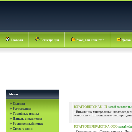
Главная
Регистрация
Вход для клиентов
Доска 
Меню
Главная
ЮГАГРОВЕТСНАБ ЧП
новый
обновленны
Регистрация
- Витаминно-минеральные, железосодер
Тарифные планы
животных - Гормональные, нестероидные
Панель управления
Расширенный поиск
ЮГАГРОПЕРЕРАБОТКА ООО
новый
обн
Связь с нами
- Свежие овощи - Свежие фрукты - Прои