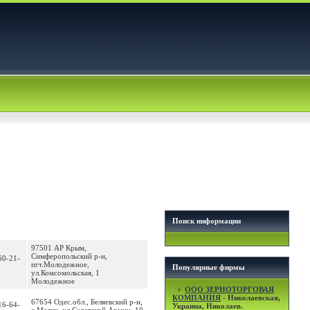
Поиск информации
97501 АР Крым,
Симферопольский р-н,
60-21-
пгт.Молодежное,
Популярные фирмы
ул.Комсомольская, 1
Молодежное
OOO ЗЕРНОТОРГОВАЯ
КОМПАНИЯ
- Николаевская,
67654 Одес.обл., Беляевский р-н,
16-64-
Украина, Николаев.