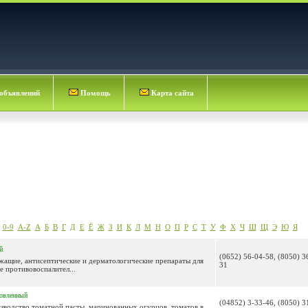
объявлений
Помощь
Карта сайта
0-9
A-Z
А
Б
В
Г
Д
Е
Ё
Ж
З
И
К
Л
М
Н
О
П
Р
С
Т
У
Ф
Х
Ч
Ш
Щ
Э
Ю
Я
й
(0652) 56-04-58, (8050) 3
жащие, антисептические и дерматологические препараты для
31
 противовоспалител...
овленный
(04852) 3-33-46, (8050) 3
зводство томатной пасты, маринованных огурцов, томатов в