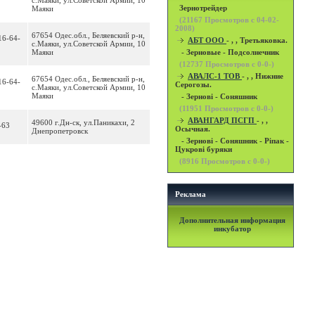
с.Маяки, ул.Советской Армии, 10
Зернотрейдер
Маяки
(
21167
Просмотров с 04-02-
2008)
67654 Одес.обл., Беляевский р-н,
16-64-
АБТ ООО
- , , Третьяковка.
с.Маяки, ул.Советской Армии, 10
Маяки
- Зерновые - Подсолнечник
(
12737
Просмотров с 0-0-)
АВАЛС-1 ТОВ
- , , Нижние
67654 Одес.обл., Беляевский р-н,
16-64-
Серогозы.
с.Маяки, ул.Советской Армии, 10
Маяки
- Зернові - Соняшник
(
11951
Просмотров с 0-0-)
АВАНГАРД ПСГП
- , ,
49600 г.Дн-ск, ул.Паникахи, 2
-63
Осычная.
Днепропетровск
- Зернові - Соняшник - Ріпак -
Цукрові буряки
(
8916
Просмотров с 0-0-)
Реклама
Дополнительная информация
инкубатор