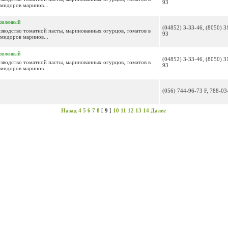
93
омидоров маринов...
овленный
(04852) 3-33-46, (8050) 3
зводство томатной пасты, маринованных огурцов, томатов в
93
омидоров маринов...
овленный
(04852) 3-33-46, (8050) 3
зводство томатной пасты, маринованных огурцов, томатов в
93
омидоров маринов...
(056) 744-96-73 F, 788-03
Назад
4
5
6
7
8
[
9
]
10
11
12
13
14
Далее