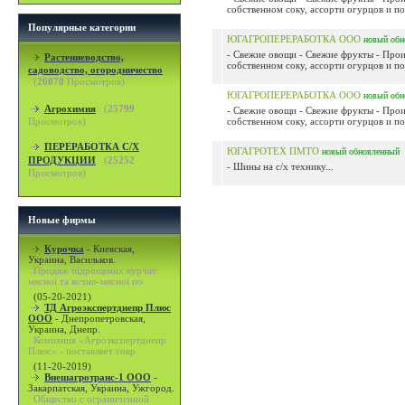
собственном соку, ассорти огурцов и п
Популярные категории
ЮГАГРОПЕРЕРАБОТКА ООО
новый
обн
- Свежие овощи - Свежие фрукты - Прои
Растениеводство,
собственном соку, ассорти огурцов и п
садоводство, огородничество
(
26070
Просмотров)
ЮГАГРОПЕРЕРАБОТКА ООО
новый
обн
Агрохимия
(
25799
- Свежие овощи - Свежие фрукты - Прои
Просмотров)
собственном соку, ассорти огурцов и п
ПЕРЕРАБОТКА С/Х
ЮГАГРОТЕХ ПМТО
новый
обновленный
ПРОДУКЦИИ
(
25252
- Шины на с/х технику...
Просмотров)
Новые фирмы
Курочка
-
Киевская,
Украина, Васильков.
Продаж підрощених курчат
мясної та яєчно-мясної по
(05-20-2021)
ТД Агроэкспертднепр Плюс
ООО
-
Днепропетровская,
Украина, Днепр.
Компания «Агроэкспертднепр
Плюс» - поставляет совр
(11-20-2019)
Внешагротранс-1 ООО
-
Закарпатская, Украина, Ужгород.
Общество с ограниченной